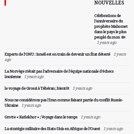
NOUVELLES
Célébrations de
l'anniversaire du
prophète Mahomet
dans le pays le plus
peuplé du mon
1 years ago
Experts de l'ONU : Israël est en train de devenir un État détesté
1 years
ago
La Norvège n'était pas l'adversaire de l'équipe nationale d'échecs
iranienne
1 years ago
le voyage de Grossi à Téhéran ; bientôt
1 years ago
Nous ne considérons pas l'Iran comme faisant partie du conflit Russie-
Ukraine
1 years ago
Grotte « Katlekhor » ; Voyage dans le temps
1 years ago
La stratégie militaire des Etats-Unis en Afrique de l’Ouest
1 years ago