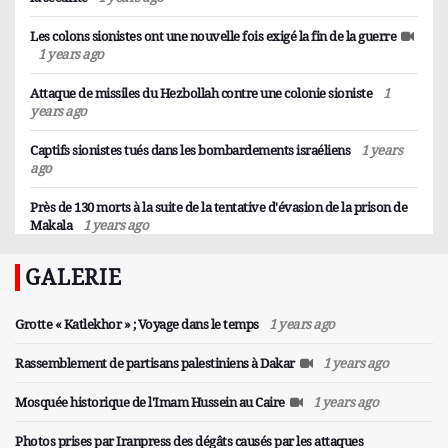
Les colons sionistes ont une nouvelle fois exigé la fin de la guerre
1 years ago
MONDE
IRAN
Attaque de missiles du Hezbollah contre une colonie sioniste
1
La stratégie militaire des Etats-Unis en Afrique
Finaliste de l'équipe nationale féminine
years ago
de l’Ouest
iranienne de Sepak Takra
Captifs sionistes tués dans les bombardements israéliens
1 years
Les Américains changent leur stratégie militaire
L'équipe nationale féminine iranienne de Sepak
ago
en Afrique de l’Ouest et au Sahel. Les États-Unis
Takra a remporté le titre de vice-championne de
s’installent dans les pays côtiers et cèdent les pays
Près de 130 morts à la suite de la tentative d'évasion de la prison de
la division Rego A des Championnats du monde de
Makala
1 years ago
sahéliens aux Russes.
Thaïlande.
GALERIE
Grotte « Katlekhor » ; Voyage dans le temps
1 years ago
Rassemblement de partisans palestiniens à Dakar
1 years ago
Mosquée historique de l'Imam Hussein au Caire
1 years ago
Photos prises par Iranpress des dégâts causés par les attaques