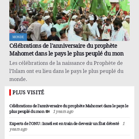
l'Organisation iranienne de l'énergie atomique à
Vienne, Rafael Grossi, directeur général de
l'Agence internationale de l'énergie atomique, a
déclaré qu'il partirait bientôt pour Téhéran.
MONDE
IRAN
Célébrations de l'anniversaire du prophète
Grotte « Katlekhor » ; Voyage dans le temps
Mahomet dans le pays le plus peuplé du mon
La grotte de Katlekhor est une grotte sèche et
Les célébrations de la naissance du Prophète de
aquatique, située dans la province de Zanjan et à 5
l’Islam ont eu lieu dans le pays le plus peuplé du
km de la ville de Garmab.
monde.
MONDE
PLUS VISITÉ
Experts de l'ONU : Israël est en train de devenir
un État détesté
Célébrations de l'anniversaire du prophète Mahomet dans le pays le
plus peuplé du mon
1 years ago
Des experts des droits de l'homme de l'ONU ont
critiqué lundi les gouvernements occidentaux
Experts de l'ONU : Israël est en train de devenir un État détesté
1
years ago
pour avoir continué à soutenir Israël malgré ce