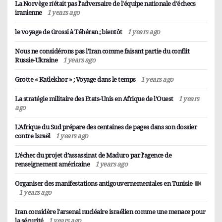
qu'ils ont qualifié de génocide à Gaza, qui pourrait
La Norvège n'était pas l'adversaire de l'équipe nationale d'échecs
iranienne
1 years ago
faire d'Israël un pays détesté.
IRAN
Iran considère l'arsenal nucléaire israélien
le voyage de Grossi à Téhéran ; bientôt
1 years ago
MONDE
comme une menace pour la sécurité
Nous ne considérons pas l'Iran comme faisant
Nous ne considérons pas l'Iran comme faisant partie du conflit
partie du conflit Russie-Ukraine
Amir Saeed Irwani, ambassadeur et représentant
Russie-Ukraine
1 years ago
permanent de la République islamique d'Iran
Le secrétaire général de l'OTAN, Jens Stoltenberg,
Grotte « Katlekhor » ; Voyage dans le temps
1 years ago
auprès des Nations Unies, a déclaré que le régime
a déclaré lors d'une conversation avec le journal
israélien menace d'autres pays de la région
américain Foreign Affairs qu'il ne considérait pas
La stratégie militaire des Etats-Unis en Afrique de l’Ouest
1 years
ago
d'anéantissement nucléaire et a souligné:
l'Iran comme faisant partie du conflit entre la
"L'arsenal nucléaire de ce régime constitue une
Russie et l'Ukraine.
L'Afrique du Sud prépare des centaines de pages dans son dossier
menace sérieuse pour la région et la paix et la
contre Israël
1 years ago
sécurité mondiales."
L’échec du projet d’assassinat de Maduro par l’agence de
renseignement américaine
1 years ago
Organiser des manifestations antigouvernementales en Tunisie
1 years ago
Iran considère l'arsenal nucléaire israélien comme une menace pour
la sécurité
1 years ago