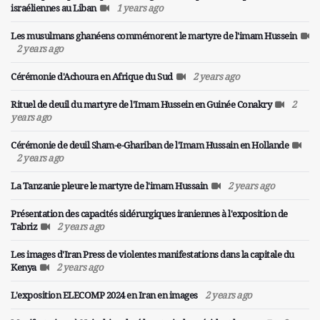
israéliennes au Liban
1 years ago
MONDE
Les musulmans ghanéens commémorent le martyre de l'imam Hussein
2 years ago
L'Afrique du Sud prépare des centaines de
pages dans son dossier contre Israël
Cérémonie d'Achoura en Afrique du Sud
2 years ago
Le président sud-africain Cyril Ramaphosa a
Rituel de deuil du martyre de l'Imam Hussein en Guinée Conakry
2
annoncé que son pays soumettrait le mois
years ago
prochain à la Cour internationale de justice (CIJ) «
Cérémonie de deuil Sham-e-Ghariban de l'Imam Hussain en Hollande
un volume de centaines de pages » de faits et de
2 years ago
preuves à l'appui de sa plainte pour génocide
contre Israël.
La Tanzanie pleure le martyre de l'imam Hussain
2 years ago
Présentation des capacités sidérurgiques iraniennes à l'exposition de
Tabriz
2 years ago
Les images d'Iran Press de violentes manifestations dans la capitale du
Kenya
2 years ago
L'exposition ELECOMP 2024 en Iran en images
2 years ago