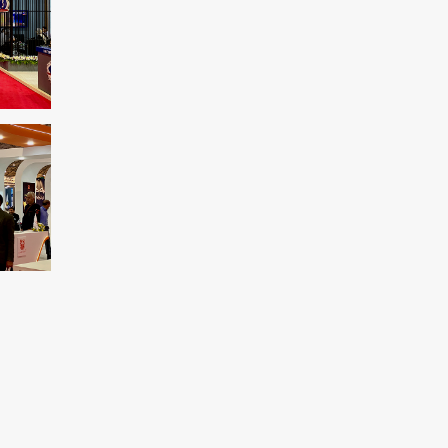
pour punir le peuple syrien
L'Égypte appelle à une position
internationale contre le régime sioniste