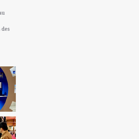
une colonie sioniste
 au
Captifs sionistes tués dans les
bombardements israéliens
s des
Près de 130 morts à la suite de la tentative
d'évasion de la prison de Makala
l'inflation et le sans-abrisme; Deux
problèmes « très graves » des Américains
La destitution de Macron se renforce
Finaliste de l'équipe nationale féminine
iranienne de Sepak Takra
Consultation des ministres des Affaires
étrangères de l'Iran et de l'Irlande sur Gaza
Rôle de la Grande-Bretagne dans la création
du régime israélien ne peut être oublié
Sans doute la plus grande catastrophe de ces
dernières années