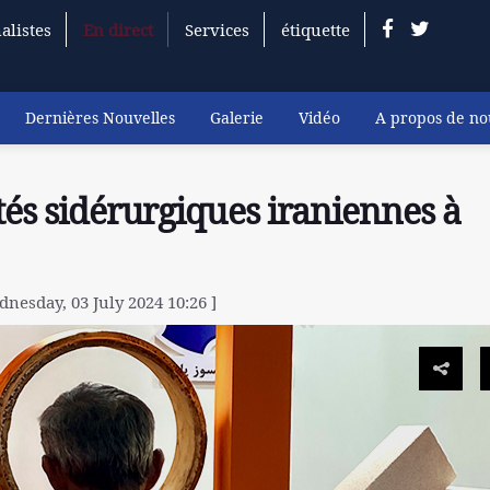
alistes
En direct
Services
étiquette
Dernières Nouvelles
Galerie
Vidéo
A propos de no
tés sidérurgiques iraniennes à
nesday, 03 July 2024 10:26 ]