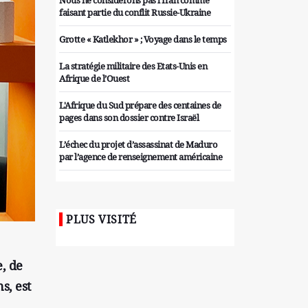
Nous ne considérons pas l'Iran comme
faisant partie du conflit Russie-Ukraine
Grotte « Katlekhor » ; Voyage dans le temps
La stratégie militaire des Etats-Unis en
Afrique de l’Ouest
L'Afrique du Sud prépare des centaines de
pages dans son dossier contre Israël
L’échec du projet d’assassinat de Maduro
par l’agence de renseignement américaine
Organiser des manifestations
antigouvernementales en Tunisie
PLUS VISITÉ
Iran considère l'arsenal nucléaire israélien
comme une menace pour la sécurité
Les colons sionistes ont une nouvelle fois
e, de
exigé la fin de la guerre
s, est
Attaque de missiles du Hezbollah contre