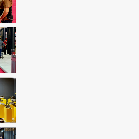
Paralympiques 2024 : Une Iranienne
remporte l'or en tir
Rassemblement de partisans palestiniens à
Dakar
Le rêve des sionistes d'éliminer la résistance
palestinienne ne sera pas réalisé
Manifestations antigouvernementales à
Paris/Exiger la démission de Macron
17 mille martyrs sont le résultat de la vie
honteuse de l’OMK
L'Iran est pour la détente dans la région de
l'Asie occidentale
La critique de Borrell sur les récentes
déclarations du ministre israélien
Amérique utilise les sanctions comme outil