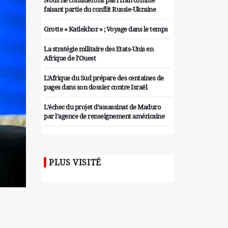
Nous ne considérons pas l'Iran comme
faisant partie du conflit Russie-Ukraine
Grotte « Katlekhor » ; Voyage dans le temps
La stratégie militaire des Etats-Unis en
Afrique de l’Ouest
L'Afrique du Sud prépare des centaines de
pages dans son dossier contre Israël
L’échec du projet d’assassinat de Maduro
par l’agence de renseignement américaine
Organiser des manifestations
antigouvernementales en Tunisie
PLUS VISITÉ
Iran considère l'arsenal nucléaire israélien
comme une menace pour la sécurité
Les colons sionistes ont une nouvelle fois
exigé la fin de la guerre
Attaque de missiles du Hezbollah contre