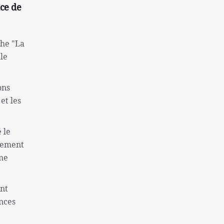
une colonie sioniste
ce de
Captifs sionistes tués dans les
bombardements israéliens
che "La
Près de 130 morts à la suite de la tentative
 le
d'évasion de la prison de Makala
l'inflation et le sans-abrisme; Deux
ons
problèmes « très graves » des Américains
et les
La destitution de Macron se renforce
Finaliste de l'équipe nationale féminine
 le
iranienne de Sepak Takra
rlement
ême
Consultation des ministres des Affaires
étrangères de l'Iran et de l'Irlande sur Gaza
Rôle de la Grande-Bretagne dans la création
ont
du régime israélien ne peut être oublié
ances
Sans doute la plus grande catastrophe de ces
dernières années