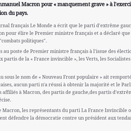
'Emmanuel Macron pour « manquement grave » à l'exerci
ion du pays.
ournal français Le Monde a écrit que le parti d'extrême gau
ron pour élire le Premier ministre français et a déclaré que
"combats politiques".
 au poste de Premier ministre français à l'issue des électi
 partis de la « France invincible », les Verts, les Socialistes 
nu sous le nom de « Nouveau Front populaire » ait remporté
çaises, aucun parti n'a réussi à obtenir la majorité et le Pa
s affiliés à Macron, des partis de gauche,des partis d’extr
écise.
de Macron, les représentants du parti La France Invincible 
ivent défendre la démocratie contre un président aux tend