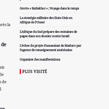
Grotte « Katlekhor » ; Voyage dans le temps
La stratégie militaire des Etats-Unis en
Afrique de l’Ouest
près la
L'Afrique du Sud prépare des centaines de
pages dans son dossier contre Israël
 de
L’échec du projet d’assassinat de Maduro par
l’agence de renseignement américaine
Organiser des manifestations
antigouvernementales en Tunisie
ais
PLUS VISITÉ
Iran considère l'arsenal nucléaire israélien
de
comme une menace pour la sécurité
s de
Les colons sionistes ont une nouvelle fois
l
exigé la fin de la guerre
Attaque de missiles du Hezbollah contre une
colonie sioniste