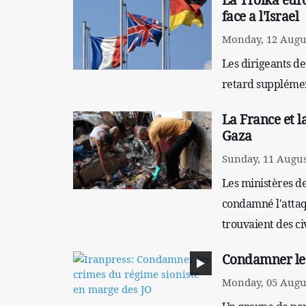
La Troïka eur
face a l'Israel
Monday, 12 Augus
Les dirigeants d
retard supplément
La France et l
Gaza
Sunday, 11 Augus
Les ministères de
condamné l'attaqu
trouvaient des civ
Condamner les
Monday, 05 Augus