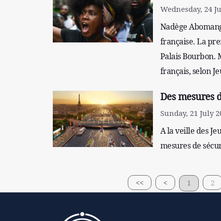
Wednesday, 24 Ju
Nadège Abomangol
française. La pre
Palais Bourbon. M
français, selon J
Des mesures de
Sunday, 21 July 2
A la veille des J
mesures de sécuri
<<
<
1
2