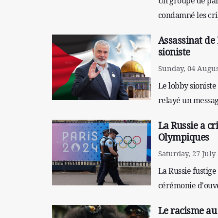
Un groupe de par
condamné les cri
Assassinat de
sioniste
Sunday, 04 Augus
Le lobby sioniste
relayé un messa
La Russie a cr
Olympiques
Saturday, 27 July
La Russie fustige
cérémonie d'ouve
Le racisme au 