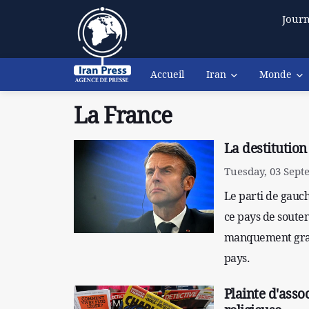
Journ
Accueil
Iran
Monde
La France
La destitution
Tuesday, 03 Sept
Le parti de gauch
ce pays de soute
manquement grave
pays.
Plainte d'asso