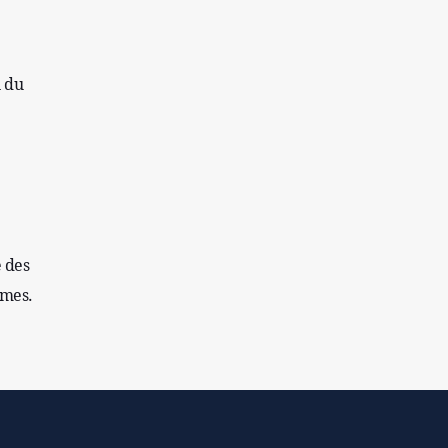
L'Égypte appelle à une position internationale
contre le régime sioniste
n du
e des
smes.