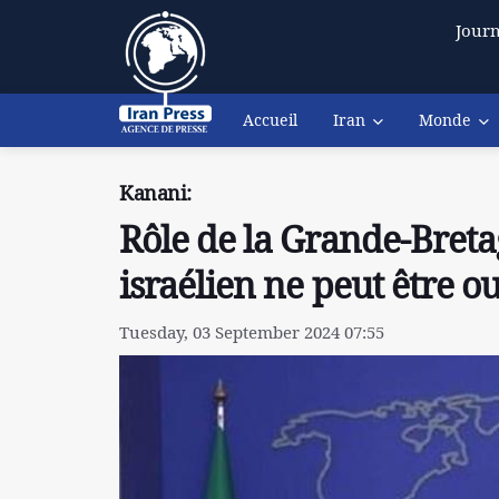
Journ
Accueil
Iran
Monde
Kanani:
Rôle de la Grande-Breta
israélien ne peut être o
Tuesday, 03 September 2024 07:55