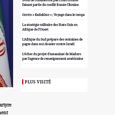
Nous ne considérons pas l'Iran comme
faisant partie du conflit Russie-Ukraine
Grotte « Katlekhor » ; Voyage dans le temps
La stratégie militaire des Etats-Unis en
Afrique de l’Ouest
L'Afrique du Sud prépare des centaines de
pages dans son dossier contre Israël
L’échec du projet d’assassinat de Maduro
par l’agence de renseignement américaine
Organiser des manifestations
antigouvernementales en Tunisie
PLUS VISITÉ
Iran considère l'arsenal nucléaire israélien
comme une menace pour la sécurité
Les colons sionistes ont une nouvelle fois
exigé la fin de la guerre
artyre
ment
Attaque de missiles du Hezbollah contre