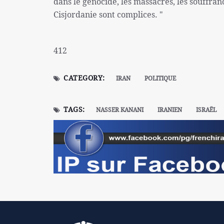
dans le génocide, les massacres, les souffran
Cisjordanie sont complices. "
412
CATEGORY:
IRAN
POLITIQUE
TAGS:
NASSER KANANI
IRANIEN
ISRAËL