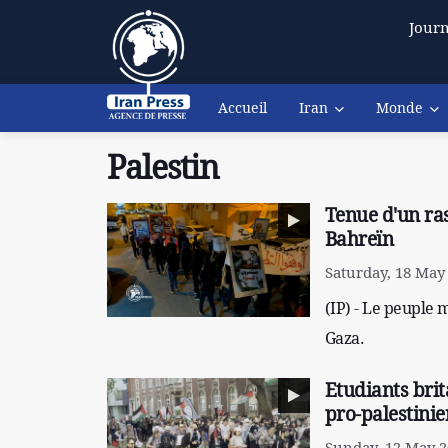
Journ
Accueil
Iran
Monde
Palestin
Tenue d'un ras
Bahreïn
Saturday, 18 May 
(IP) - Le peuple
Gaza.
Etudiants bri
pro-palestinie
Sunday, 12 May 2