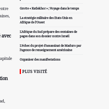
entre
Grotte « Katlekhor » ; Voyage dans le temps
aines,
La stratégie militaire des Etats-Unis en
Afrique de l’Ouest
L'Afrique du Sud prépare des centaines de
é avec
pages dans son dossier contre Israël
L’échec du projet d’assassinat de Maduro par
l’agence de renseignement américaine
capitale
Organiser des manifestations
antigouvernementales en Tunisie
PLUS VISITÉ
Iran considère l'arsenal nucléaire israélien
tion
comme une menace pour la sécurité
Les colons sionistes ont une nouvelle fois
exigé la fin de la guerre
ad,
Attaque de missiles du Hezbollah contre une
colonie sioniste