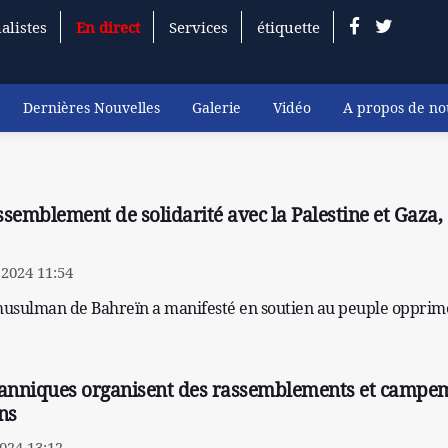
alistes
En direct
Services
étiquette
Dernières Nouvelles
Galerie
Vidéo
A propos de no
semblement de solidarité avec la Palestine et Gaza,
2024 11:54
 musulman de Bahreïn a manifesté en soutien au peuple opprim
tanniques organisent des rassemblements et campe
ns
024 13:12