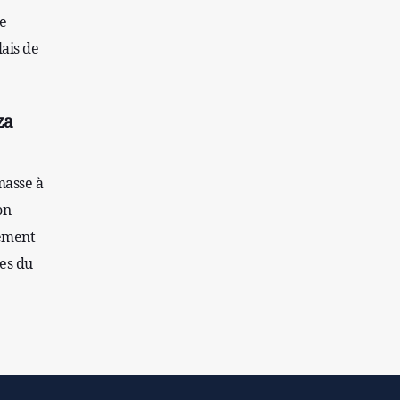
e
L'Égypte appelle à une position internationale
contre le régime sioniste
lais de
za
masse à
on
lement
res du