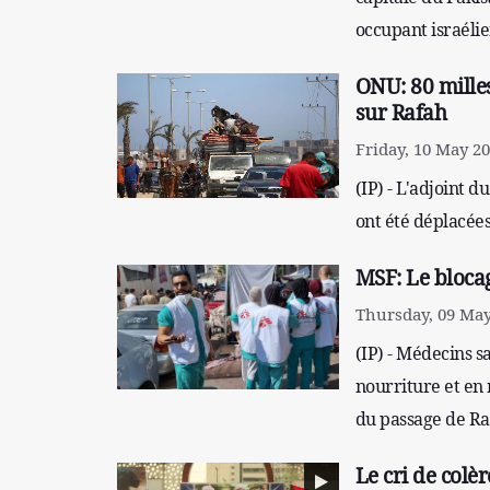
occupant israélie
ONU: 80 milles
sur Rafah
Friday, 10 May 20
(IP) - L'adjoint 
ont été déplacées
MSF: Le blocag
Thursday, 09 May
(IP) - Médecins s
nourriture et en 
du passage de Raf
Le cri de colè