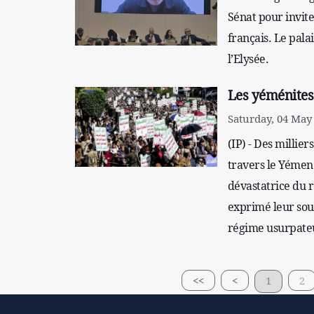
Sénat pour invite
français. Le pala
l’Elysée.
Les yéménites 
Saturday, 04 May 
(IP) - Des milli
travers le Yémen 
dévastatrice du r
exprimé leur sout
régime usurpateu
<<
<
1
2