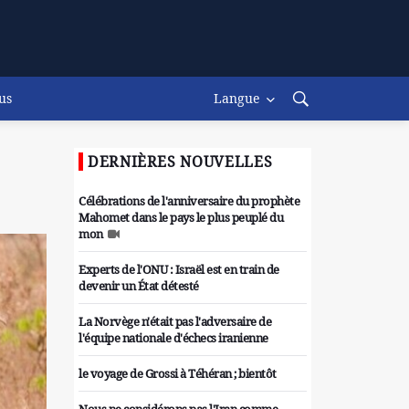
us
Langue
DERNIÈRES NOUVELLES
Célébrations de l'anniversaire du prophète
Mahomet dans le pays le plus peuplé du
mon
Experts de l'ONU : Israël est en train de
devenir un État détesté
La Norvège n'était pas l'adversaire de
l'équipe nationale d'échecs iranienne
le voyage de Grossi à Téhéran ; bientôt