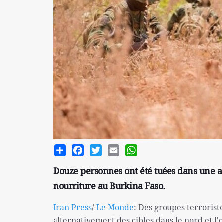
Share
Facebook
Twitter
Email
WhatsApp
Douze personnes ont été tuées dans une at
nourriture au Burkina Faso.
Iran Press
/
Le Monde
: Des groupes terrorist
alternativement des cibles dans le nord et l'