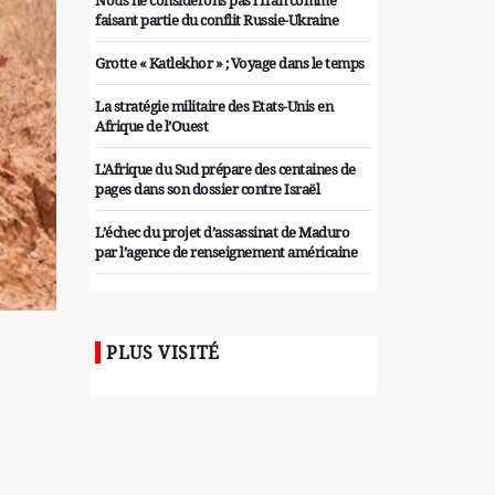
Nous ne considérons pas l'Iran comme
faisant partie du conflit Russie-Ukraine
Grotte « Katlekhor » ; Voyage dans le temps
La stratégie militaire des Etats-Unis en
Afrique de l’Ouest
L'Afrique du Sud prépare des centaines de
pages dans son dossier contre Israël
L’échec du projet d’assassinat de Maduro
par l’agence de renseignement américaine
Organiser des manifestations
antigouvernementales en Tunisie
PLUS VISITÉ
Iran considère l'arsenal nucléaire israélien
comme une menace pour la sécurité
Les colons sionistes ont une nouvelle fois
exigé la fin de la guerre
Attaque de missiles du Hezbollah contre