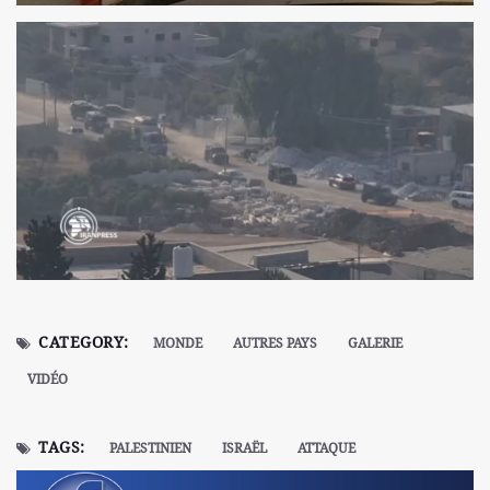
CATEGORY:
MONDE
AUTRES PAYS
GALERIE
VIDÉO
TAGS:
PALESTINIEN
ISRAËL
ATTAQUE