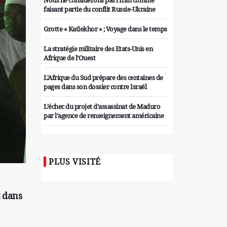
Nous ne considérons pas l'Iran comme
faisant partie du conflit Russie-Ukraine
Grotte « Katlekhor » ; Voyage dans le temps
La stratégie militaire des Etats-Unis en
Afrique de l’Ouest
L'Afrique du Sud prépare des centaines de
pages dans son dossier contre Israël
L’échec du projet d’assassinat de Maduro
par l’agence de renseignement américaine
Organiser des manifestations
antigouvernementales en Tunisie
PLUS VISITÉ
Iran considère l'arsenal nucléaire israélien
comme une menace pour la sécurité
Les colons sionistes ont une nouvelle fois
t dans
exigé la fin de la guerre
Attaque de missiles du Hezbollah contre