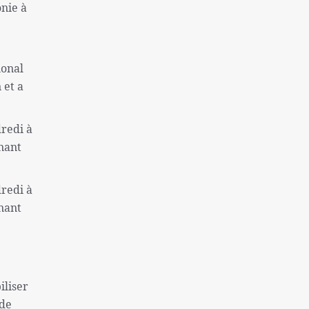
une colonie sioniste
nie à
Captifs sionistes tués dans les
bombardements israéliens
ional
Près de 130 morts à la suite de la tentative
d'évasion de la prison de Makala
 et a
l'inflation et le sans-abrisme; Deux
problèmes « très graves » des Américains
dredi à
mnant
La destitution de Macron se renforce
Finaliste de l'équipe nationale féminine
dredi à
iranienne de Sepak Takra
mnant
Consultation des ministres des Affaires
étrangères de l'Iran et de l'Irlande sur Gaza
Rôle de la Grande-Bretagne dans la création
du régime israélien ne peut être oublié
iliser
Sans doute la plus grande catastrophe de ces
 de
dernières années