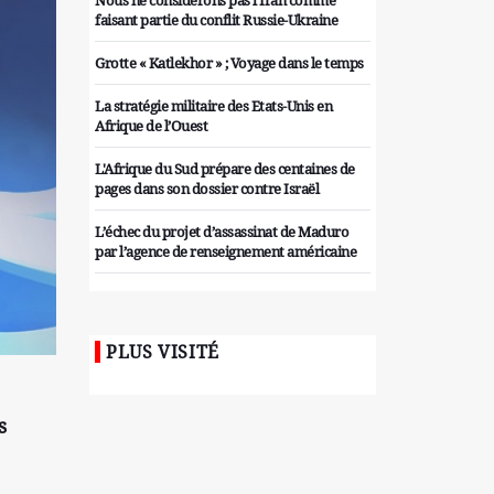
Nous ne considérons pas l'Iran comme
faisant partie du conflit Russie-Ukraine
Grotte « Katlekhor » ; Voyage dans le temps
La stratégie militaire des Etats-Unis en
Afrique de l’Ouest
L'Afrique du Sud prépare des centaines de
pages dans son dossier contre Israël
L’échec du projet d’assassinat de Maduro
par l’agence de renseignement américaine
Organiser des manifestations
antigouvernementales en Tunisie
PLUS VISITÉ
Iran considère l'arsenal nucléaire israélien
comme une menace pour la sécurité
Les colons sionistes ont une nouvelle fois
s
exigé la fin de la guerre
Attaque de missiles du Hezbollah contre