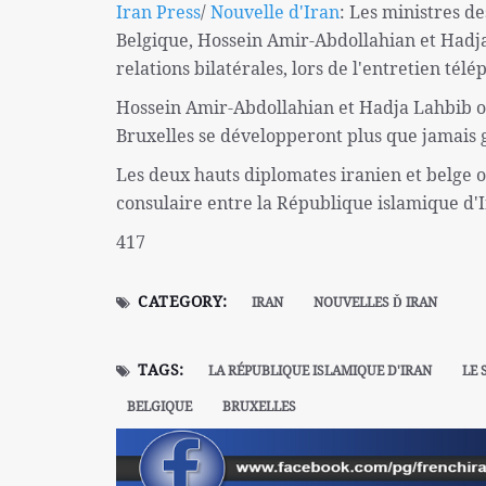
Iran Press
/
Nouvelle d'Iran
: Les ministres d
Belgique, Hossein Amir-Abdollahian et Hadja
relations bilatérales, lors de l'entretien tél
Hossein Amir-Abdollahian et Hadja Lahbib ont
Bruxelles se développeront plus que jamais g
Les deux hauts diplomates iranien et belge o
consulaire entre la République islamique d'I
417
CATEGORY:
IRAN
NOUVELLES Ď IRAN
TAGS:
LA RÉPUBLIQUE ISLAMIQUE D'IRAN
LE 
BELGIQUE
BRUXELLES