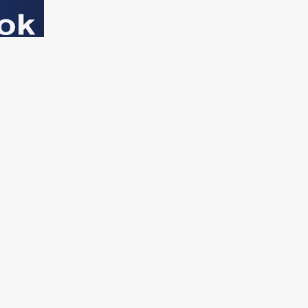
NOUVELLES
IRANPRESS
Iran
Contactez nous
Monde
A propos de nous
En direct
RSS