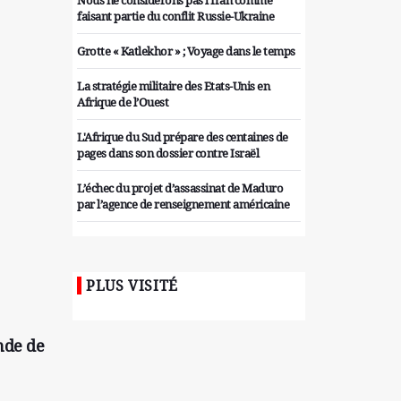
Nous ne considérons pas l'Iran comme
faisant partie du conflit Russie-Ukraine
Grotte « Katlekhor » ; Voyage dans le temps
La stratégie militaire des Etats-Unis en
Afrique de l’Ouest
L'Afrique du Sud prépare des centaines de
pages dans son dossier contre Israël
L’échec du projet d’assassinat de Maduro
par l’agence de renseignement américaine
Organiser des manifestations
antigouvernementales en Tunisie
PLUS VISITÉ
Iran considère l'arsenal nucléaire israélien
comme une menace pour la sécurité
Les colons sionistes ont une nouvelle fois
nde de
exigé la fin de la guerre
Attaque de missiles du Hezbollah contre