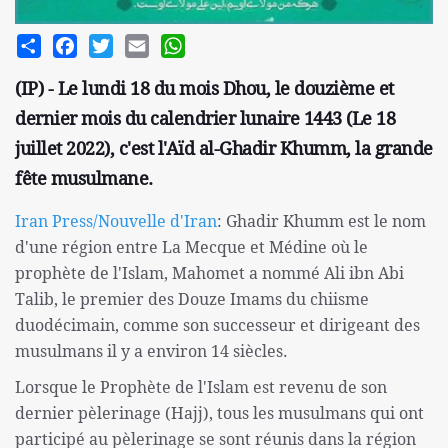
Share
Facebook
Twitter
Email
WhatsApp
(IP) - Le lundi 18 du mois Dhou, le douzième et
dernier mois du calendrier lunaire 1443 (Le 18
juillet 2022), c'est l'Aïd al-Ghadir Khumm, la grande
fête musulmane.
Iran Press/
Nouvelle d'Iran
: Ghadir Khumm est le nom
d'une région entre La Mecque et Médine où le
prophète de l'Islam, Mahomet a nommé Ali ibn Abi
Talib, le premier des Douze Imams du chiisme
duodécimain, comme son successeur et dirigeant des
musulmans il y a environ 14 siècles.
Lorsque le Prophète de l'Islam est revenu de son
dernier pèlerinage (Hajj), tous les musulmans qui ont
participé au pèlerinage se sont réunis dans la région