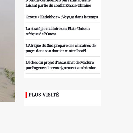
Nous ne considérons pas l'Iran comme
faisant partie du conflit Russie-Ukraine
Grotte « Katlekhor » ; Voyage dans le temps
La stratégie militaire des Etats-Unis en
Afrique de l’Ouest
L'Afrique du Sud prépare des centaines de
pages dans son dossier contre Israël
L’échec du projet d’assassinat de Maduro
par l’agence de renseignement américaine
Organiser des manifestations
antigouvernementales en Tunisie
PLUS VISITÉ
Iran considère l'arsenal nucléaire israélien
comme une menace pour la sécurité
Les colons sionistes ont une nouvelle fois
exigé la fin de la guerre
Attaque de missiles du Hezbollah contre