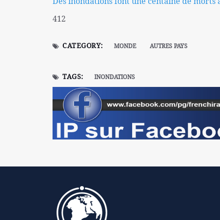
Des inondations font une centaine de morts 
412
CATEGORY:
MONDE
AUTRES PAYS
TAGS:
INONDATIONS