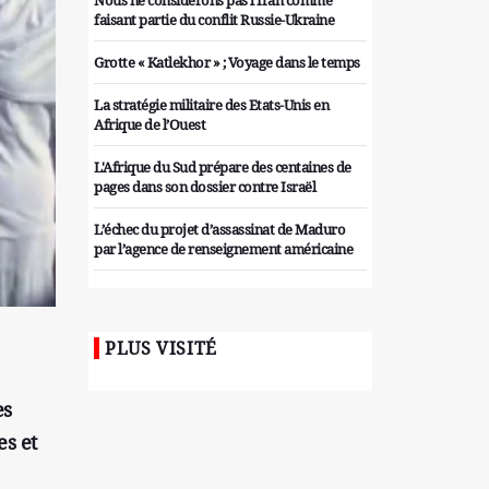
Nous ne considérons pas l'Iran comme
faisant partie du conflit Russie-Ukraine
Grotte « Katlekhor » ; Voyage dans le temps
La stratégie militaire des Etats-Unis en
Afrique de l’Ouest
L'Afrique du Sud prépare des centaines de
pages dans son dossier contre Israël
L’échec du projet d’assassinat de Maduro
par l’agence de renseignement américaine
Organiser des manifestations
antigouvernementales en Tunisie
PLUS VISITÉ
Iran considère l'arsenal nucléaire israélien
comme une menace pour la sécurité
es
Les colons sionistes ont une nouvelle fois
exigé la fin de la guerre
es et
Attaque de missiles du Hezbollah contre