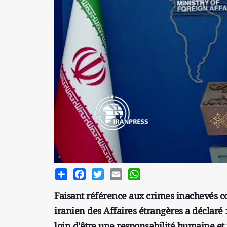
Share
Facebook
Twitter
Email
WhatsApp
Faisant référence aux crimes inachevés co
iranien des Affaires étrangères a déclaré : 
loin d'être une responsabilité humaine et