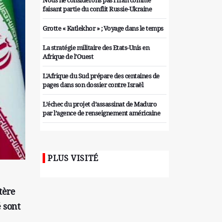
Nous ne considérons pas l'Iran comme
faisant partie du conflit Russie-Ukraine
Grotte « Katlekhor » ; Voyage dans le temps
La stratégie militaire des Etats-Unis en
Afrique de l’Ouest
L'Afrique du Sud prépare des centaines de
pages dans son dossier contre Israël
L’échec du projet d’assassinat de Maduro
par l’agence de renseignement américaine
Organiser des manifestations
antigouvernementales en Tunisie
PLUS VISITÉ
Iran considère l'arsenal nucléaire israélien
comme une menace pour la sécurité
Les colons sionistes ont une nouvelle fois
tère
exigé la fin de la guerre
é sont
Attaque de missiles du Hezbollah contre