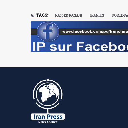
TAGS:
NASSER KANANI
IRANIEN
PORTE-P