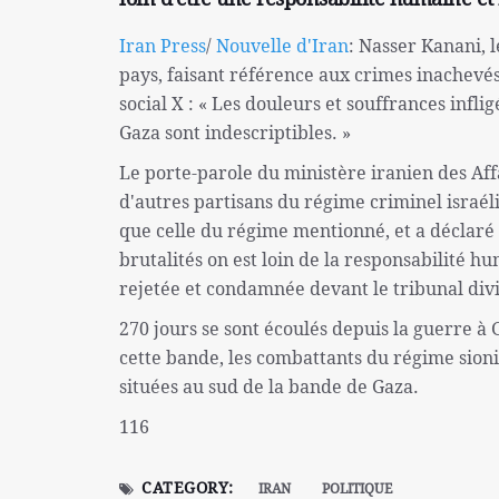
Iran Press
/
Nouvelle d'Iran
: Nasser Kanani, 
pays, faisant référence aux crimes inachevés 
social X : « Les douleurs et souffrances infli
Gaza sont indescriptibles. »
Le porte-parole du ministère iranien des Affa
d'autres partisans du régime criminel israél
que celle du régime mentionné, et a déclaré : 
brutalités on est loin de la responsabilité h
rejetée et condamnée devant le tribunal div
270 jours se sont écoulés depuis la guerre à G
cette bande, les combattants du régime sion
situées au sud de la bande de Gaza.
116
CATEGORY:
IRAN
POLITIQUE