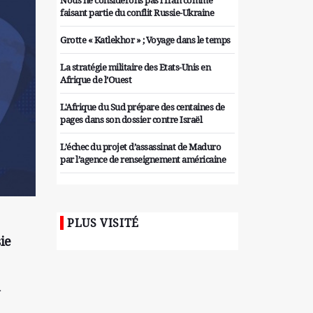
Nous ne considérons pas l'Iran comme
faisant partie du conflit Russie-Ukraine
Grotte « Katlekhor » ; Voyage dans le temps
La stratégie militaire des Etats-Unis en
Afrique de l’Ouest
L'Afrique du Sud prépare des centaines de
pages dans son dossier contre Israël
L’échec du projet d’assassinat de Maduro
par l’agence de renseignement américaine
Organiser des manifestations
antigouvernementales en Tunisie
PLUS VISITÉ
Iran considère l'arsenal nucléaire israélien
sie
comme une menace pour la sécurité
Les colons sionistes ont une nouvelle fois
exigé la fin de la guerre
r
Attaque de missiles du Hezbollah contre