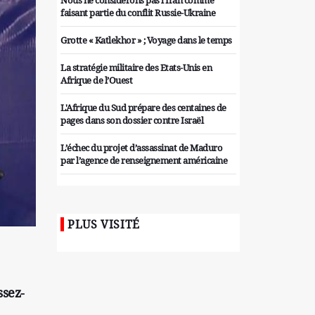
Nous ne considérons pas l'Iran comme
faisant partie du conflit Russie-Ukraine
Grotte « Katlekhor » ; Voyage dans le temps
La stratégie militaire des Etats-Unis en
Afrique de l’Ouest
L'Afrique du Sud prépare des centaines de
pages dans son dossier contre Israël
L’échec du projet d’assassinat de Maduro
par l’agence de renseignement américaine
Organiser des manifestations
antigouvernementales en Tunisie
PLUS VISITÉ
Iran considère l'arsenal nucléaire israélien
comme une menace pour la sécurité
Les colons sionistes ont une nouvelle fois
exigé la fin de la guerre
ssez-
Attaque de missiles du Hezbollah contre