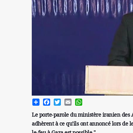
Share
Facebook
Twitter
Email
WhatsApp
Le porte-parole du ministère iranien des A
adhèrent à ce qu'ils ont annoncé lors de le
le-feu à Gaza est possible."