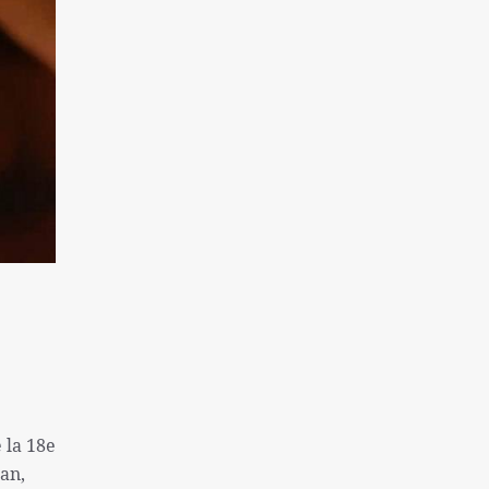
une colonie sioniste
Captifs sionistes tués dans les
bombardements israéliens
Près de 130 morts à la suite de la tentative
d'évasion de la prison de Makala
l'inflation et le sans-abrisme; Deux
problèmes « très graves » des Américains
La destitution de Macron se renforce
Finaliste de l'équipe nationale féminine
iranienne de Sepak Takra
Consultation des ministres des Affaires
étrangères de l'Iran et de l'Irlande sur Gaza
Rôle de la Grande-Bretagne dans la création
du régime israélien ne peut être oublié
 la 18e
Sans doute la plus grande catastrophe de ces
san,
dernières années