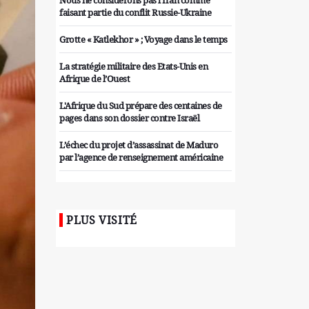
Nous ne considérons pas l'Iran comme
faisant partie du conflit Russie-Ukraine
Grotte « Katlekhor » ; Voyage dans le temps
La stratégie militaire des Etats-Unis en
Afrique de l’Ouest
L'Afrique du Sud prépare des centaines de
pages dans son dossier contre Israël
L’échec du projet d’assassinat de Maduro
par l’agence de renseignement américaine
Organiser des manifestations
antigouvernementales en Tunisie
PLUS VISITÉ
Iran considère l'arsenal nucléaire israélien
comme une menace pour la sécurité
Les colons sionistes ont une nouvelle fois
exigé la fin de la guerre
Attaque de missiles du Hezbollah contre