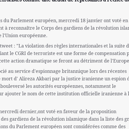
ts du Parlement européen, mercredi 18 janvier ont voté en
t à reconnaître le Corps des gardiens de la révolution isl
de l'Union européenne.
et : "La violation des règles internationales et la suite 
iant le CGRI de terroriste est une forme de compensation 
cette action dramatique se feront au détriment de l'Europe
cié au service d'espionnage britannique lors des récentes
 mort d' Alireza Akbari par la justice iranienne un espion 
t bouleversé les autorités européennes, notamment le
ajouter le nom de cette institution officielle iranienne à l
rcredi dernier,ont voté en faveur de la proposition
es gardiens de la révolution islamique dans la liste des g
isions du Parlement européen sont considérées comme des