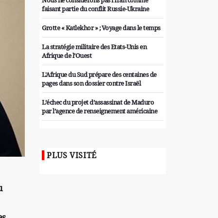
Nous ne considérons pas l'Iran comme
faisant partie du conflit Russie-Ukraine
Grotte « Katlekhor » ; Voyage dans le temps
La stratégie militaire des Etats-Unis en
Afrique de l’Ouest
L'Afrique du Sud prépare des centaines de
pages dans son dossier contre Israël
L’échec du projet d’assassinat de Maduro
par l’agence de renseignement américaine
Organiser des manifestations
antigouvernementales en Tunisie
PLUS VISITÉ
Iran considère l'arsenal nucléaire israélien
comme une menace pour la sécurité
Les colons sionistes ont une nouvelle fois
u
exigé la fin de la guerre
Attaque de missiles du Hezbollah contre
es