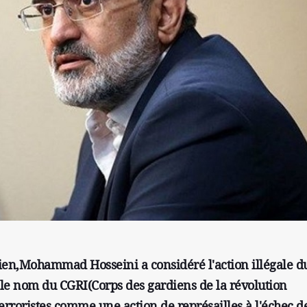
nien,Mohammad Hosseini a considéré l'action illégale d
 le nom du CGRI(Corps des gardiens de la révolution
terroristes comme une action de représailles à l'échec d