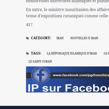
nombreuses universités islamiques et publié
En outre, le ministre mauritanien des affair
tenue d'expositions coraniques comme celle 
417
CATEGORY:
IRAN
NOUVELLES Ď IRAN
TAGS:
LA RÉPUBLIQUE ISLAMIQUE D'IRAN
LE 
LE SAINT CORAN