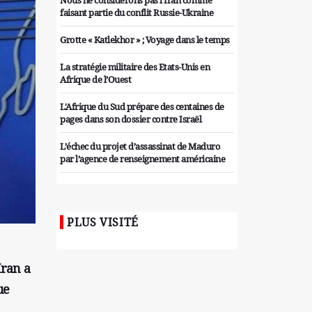
Nous ne considérons pas l'Iran comme
faisant partie du conflit Russie-Ukraine
Grotte « Katlekhor » ; Voyage dans le temps
La stratégie militaire des Etats-Unis en
Afrique de l’Ouest
L'Afrique du Sud prépare des centaines de
pages dans son dossier contre Israël
L’échec du projet d’assassinat de Maduro
par l’agence de renseignement américaine
Organiser des manifestations
antigouvernementales en Tunisie
PLUS VISITÉ
Iran considère l'arsenal nucléaire israélien
comme une menace pour la sécurité
Les colons sionistes ont une nouvelle fois
Iran a
exigé la fin de la guerre
ue
Attaque de missiles du Hezbollah contre