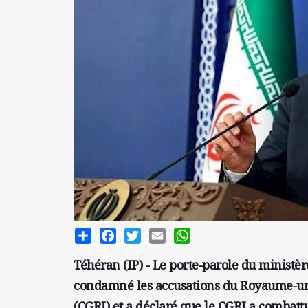
Share
Facebook
Twitter
Email
WhatsApp
Téhéran (IP) - Le porte-parole du ministèr
condamné les accusations du Royaume-uni 
(CGRI) et a déclaré que le CGRI a combattu