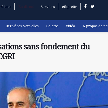
alistes
En direct
Services
étiquette
Dernières Nouvelles
Galerie
Vidéo
A propos de no
usations sans fondement du
CGRI