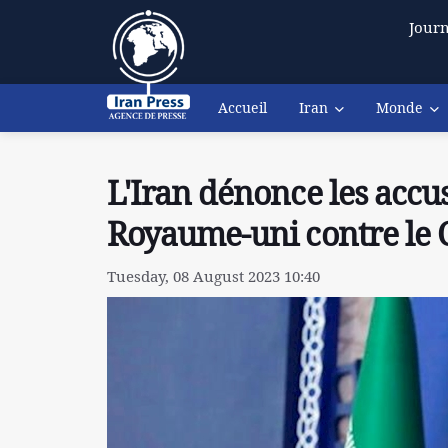
Journ
Accueil
Iran
Monde
L'Iran dénonce les acc
Royaume-uni contre le 
Tuesday, 08 August 2023 10:40