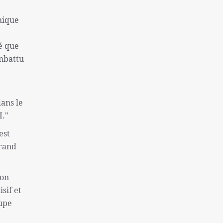
une colonie sioniste
mique
Captifs sionistes tués dans les
bombardements israéliens
é que
Près de 130 morts à la suite de la tentative
ombattu
d'évasion de la prison de Makala
l'inflation et le sans-abrisme; Deux
problèmes « très graves » des Américains
dans le
La destitution de Macron se renforce
I."
Finaliste de l'équipe nationale féminine
est
iranienne de Sepak Takra
grand
Consultation des ministres des Affaires
étrangères de l'Iran et de l'Irlande sur Gaza
non
Rôle de la Grande-Bretagne dans la création
sif et
du régime israélien ne peut être oublié
oupe
Sans doute la plus grande catastrophe de ces
dernières années