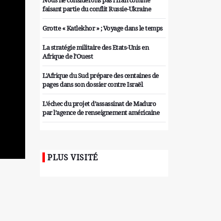
Nous ne considérons pas l'Iran comme
faisant partie du conflit Russie-Ukraine
Grotte « Katlekhor » ; Voyage dans le temps
La stratégie militaire des Etats-Unis en
Afrique de l’Ouest
L'Afrique du Sud prépare des centaines de
pages dans son dossier contre Israël
L’échec du projet d’assassinat de Maduro
par l’agence de renseignement américaine
Organiser des manifestations
antigouvernementales en Tunisie
PLUS VISITÉ
Iran considère l'arsenal nucléaire israélien
comme une menace pour la sécurité
Les colons sionistes ont une nouvelle fois
exigé la fin de la guerre
Attaque de missiles du Hezbollah contre