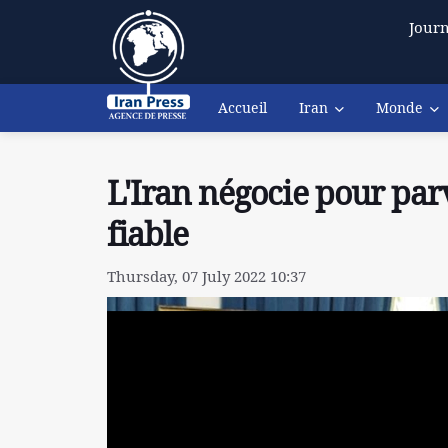
Journ
Accueil
Iran
Monde
L'Iran négocie pour parv
fiable
Thursday, 07 July 2022 10:37