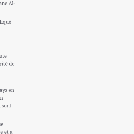
une colonie sioniste
ane Al-
Captifs sionistes tués dans les
bombardements israéliens
liqué
Près de 130 morts à la suite de la tentative
d'évasion de la prison de Makala
l'inflation et le sans-abrisme; Deux
problèmes « très graves » des Américains
oute
rité de
La destitution de Macron se renforce
Finaliste de l'équipe nationale féminine
iranienne de Sepak Takra
pays en
Consultation des ministres des Affaires
en
étrangères de l'Iran et de l'Irlande sur Gaza
n sont
Rôle de la Grande-Bretagne dans la création
du régime israélien ne peut être oublié
ue
Sans doute la plus grande catastrophe de ces
e et a
dernières années