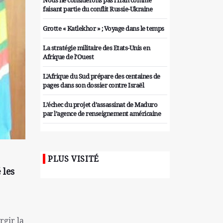
Nous ne considérons pas l'Iran comme
faisant partie du conflit Russie-Ukraine
Grotte « Katlekhor » ; Voyage dans le temps
La stratégie militaire des Etats-Unis en
Afrique de l’Ouest
L'Afrique du Sud prépare des centaines de
pages dans son dossier contre Israël
L’échec du projet d’assassinat de Maduro
par l’agence de renseignement américaine
Organiser des manifestations
antigouvernementales en Tunisie
PLUS VISITÉ
Iran considère l'arsenal nucléaire israélien
 les
comme une menace pour la sécurité
Les colons sionistes ont une nouvelle fois
exigé la fin de la guerre
Attaque de missiles du Hezbollah contre
rgir la