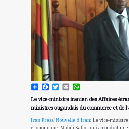
Share
Facebook
Twitter
Email
WhatsApp
Le vice-ministre iranien des Affaires étr
ministres ougandais du commerce et de l'a
Iran Press
/
Nouvelle d Iran
: Le vice-ministr
économique, Mahdi Safari qui a conduit une d