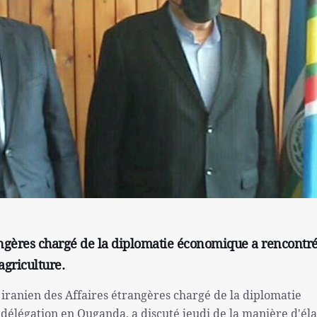
angères chargé de la diplomatie économique a rencontré
griculture.
e iranien des Affaires étrangères chargé de la diplomatie
élégation en Ouganda, a discuté jeudi de la manière d'éla