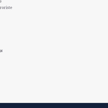
e
pour punir le peuple syrien
roriste
L'Égypte appelle à une position
internationale contre le régime sioniste
AN