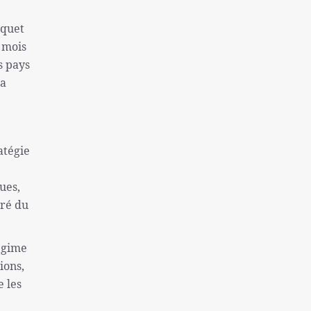
une colonie sioniste
nquet
Captifs sionistes tués dans les
u mois
bombardements israéliens
s pays
Près de 130 morts à la suite de la tentative
la
d'évasion de la prison de Makala
l'inflation et le sans-abrisme; Deux
problèmes « très graves » des Américains
atégie
La destitution de Macron se renforce
Finaliste de l'équipe nationale féminine
ues,
iranienne de Sepak Takra
cré du
Consultation des ministres des Affaires
étrangères de l'Iran et de l'Irlande sur Gaza
régime
Rôle de la Grande-Bretagne dans la création
ions,
du régime israélien ne peut être oublié
e les
Sans doute la plus grande catastrophe de ces
dernières années