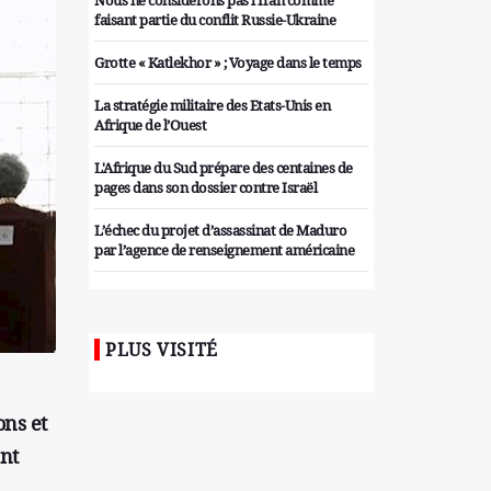
Nous ne considérons pas l'Iran comme
faisant partie du conflit Russie-Ukraine
Grotte « Katlekhor » ; Voyage dans le temps
La stratégie militaire des Etats-Unis en
Afrique de l’Ouest
L'Afrique du Sud prépare des centaines de
pages dans son dossier contre Israël
L’échec du projet d’assassinat de Maduro
par l’agence de renseignement américaine
Organiser des manifestations
antigouvernementales en Tunisie
PLUS VISITÉ
Iran considère l'arsenal nucléaire israélien
comme une menace pour la sécurité
Les colons sionistes ont une nouvelle fois
ons et
exigé la fin de la guerre
ent
Attaque de missiles du Hezbollah contre