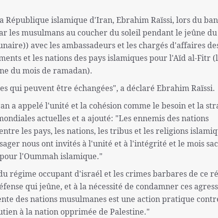
la République islamique d'Iran, Ebrahim Raïssi, lors du ba
r par les musulmans au coucher du soleil pendant le jeûne d
aire)) avec les ambassadeurs et les chargés d'affaires de
ments et les nations des pays islamiques pour l'Aïd al-Fitr (
ne du mois de ramadan).
ues qui peuvent être échangées", a déclaré Ebrahim Raïssi.
n a appelé l'unité et la cohésion comme le besoin et la str
ondiales actuelles et a ajouté: "Les ennemis des nations
re les pays, les nations, les tribus et les religions islamiq
er nous ont invités à l'unité et à l'intégrité et le mois sa
é pour l'Oummah islamique."
du régime occupant d'israél et les crimes barbares de ce 
éfense qui jeûne, et à la nécessité de condamner ces agress
tente des nations musulmanes est une action pratique contr
utien à la nation opprimée de Palestine."