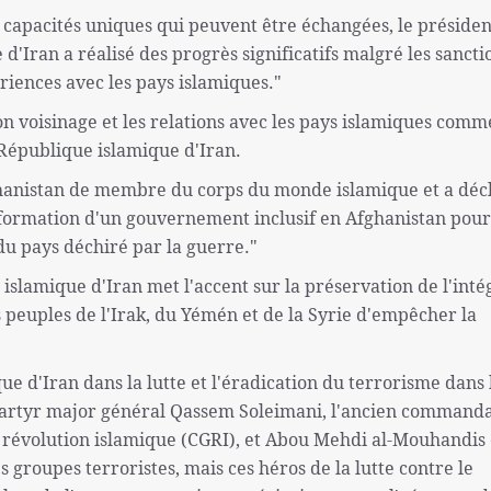
 capacités uniques qui peuvent être échangées, le présiden
d'Iran a réalisé des progrès significatifs malgré les sancti
riences avec les pays islamiques."
on voisinage et les relations avec les pays islamiques comm
a République islamique d'Iran.
'Afghanistan de membre du corps du monde islamique et a déc
 formation d'un gouvernement inclusif en Afghanistan pour
u pays déchiré par la guerre."
slamique d'Iran met l'accent sur la préservation de l'inté
es peuples de l'Irak, du Yémén et de la Syrie d'empêcher la
e d'Iran dans la lutte et l'éradication du terrorisme dans 
 martyr major général Qassem Soleimani, l'ancien command
a révolution islamique (CGRI), et Abou Mehdi al-Mouhandis 
s groupes terroristes, mais ces héros de la lutte contre le