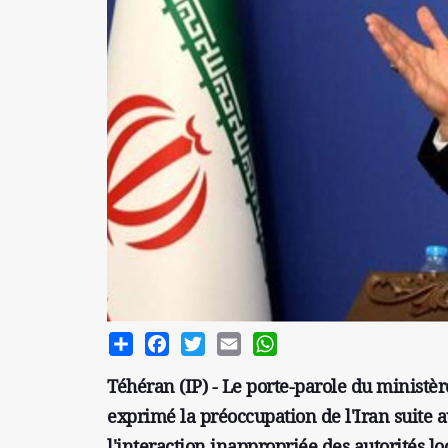
Share
Facebook
Twitter
Email
WhatsApp
Téhéran (IP) - Le porte-parole du ministèr
exprimé la préoccupation de l'Iran suite 
l'interaction inappropriée des autorités l