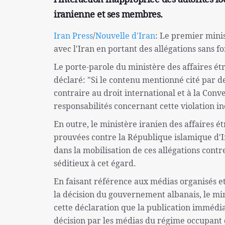
iranienne et ses membres.
Iran Press
/
Nouvelle d'Iran
: Le premier minis
avec l'Iran en portant des allégations sans 
Le porte-parole du ministère des affaires ét
déclaré: "Si le contenu mentionné cité par d
contraire au droit international et à la Conv
responsabilités concernant cette violation
En outre, le ministère iranien des affaires é
prouvées contre la République islamique d'Ira
dans la mobilisation de ces allégations contr
séditieux à cet égard.
En faisant référence aux médias organisés 
la décision du gouvernement albanais, le min
cette déclaration que la publication immédi
décision par les médias du régime occupant d