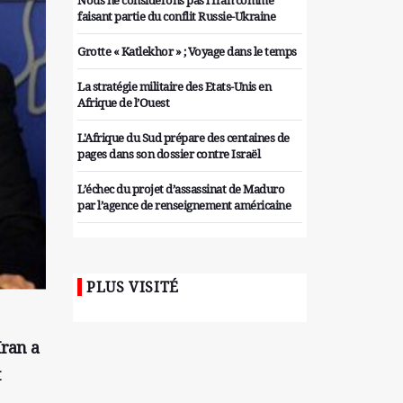
Nous ne considérons pas l'Iran comme
faisant partie du conflit Russie-Ukraine
Grotte « Katlekhor » ; Voyage dans le temps
La stratégie militaire des Etats-Unis en
Afrique de l’Ouest
L'Afrique du Sud prépare des centaines de
pages dans son dossier contre Israël
L’échec du projet d’assassinat de Maduro
par l’agence de renseignement américaine
Organiser des manifestations
antigouvernementales en Tunisie
PLUS VISITÉ
Iran considère l'arsenal nucléaire israélien
comme une menace pour la sécurité
Les colons sionistes ont une nouvelle fois
Iran a
exigé la fin de la guerre
t
Attaque de missiles du Hezbollah contre