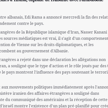
tre albanais, Edi Rama a annoncé mercredi la fin des relat
fondement contre le pays.
rangères de la République islamique d'Iran, Nasser Kanani
es sources médiatiques est vrai, il s'agit d'un comportemen
ention de Vienne sur les droits diplomatiques, et les
 incombent au gouvernement d'Albanie.
trangères a rejeté dans une déclaration les allégations non
n, a souligné que le type d'action et le rôle joués par des 
e le pays montrent l'influence des pays soutenant le terror
et aux mouvements politiques immédiatement après l'anno
istère iranien des affaires étrangères a souligné dans
ate du communiqué des américains et la réception de cette
'israél montre l'existence d'un plan pré-planifié pour cré