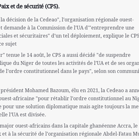
x et de sécurité (CPS).
la décision de la Cedeao", l’organisation régionale ouest-
 et demande à la Commission de l’UA d'"entreprendre une
ales et sécuritaires" d’un tel déploiement, explique le CPS
ce sujet
er" tenue le 14 août, le CPS a aussi décidé "de suspendre
que du Niger de toutes les activités de l’UA et de ses orga
f de l’ordre constitutionnel dans le pays", selon son commun
u président Mohamed Bazoum, élu en 2021, la Cedeao a ann
uest-africaine "pour rétablir l’ordre constitutionnel au Ni
 pour une solution diplomatique mais agite toujours la m
lle l’UA est divisée.
major ouest-africains dans la capitale ghanéenne Accra, le
x et à la sécurité de l’organisation régionale Abdel-Fatau M