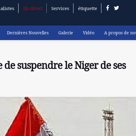
alistes
En direct
Services
étiquette
Dernières Nouvelles
Galerie
Vidéo
A propos de no
e de suspendre le Niger de ses