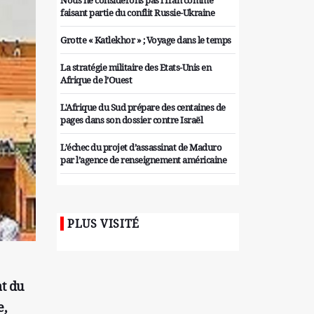
Nous ne considérons pas l'Iran comme
faisant partie du conflit Russie-Ukraine
Grotte « Katlekhor » ; Voyage dans le temps
La stratégie militaire des Etats-Unis en
Afrique de l’Ouest
L'Afrique du Sud prépare des centaines de
pages dans son dossier contre Israël
L’échec du projet d’assassinat de Maduro
par l’agence de renseignement américaine
Organiser des manifestations
antigouvernementales en Tunisie
PLUS VISITÉ
Iran considère l'arsenal nucléaire israélien
comme une menace pour la sécurité
Les colons sionistes ont une nouvelle fois
exigé la fin de la guerre
at du
e,
Attaque de missiles du Hezbollah contre