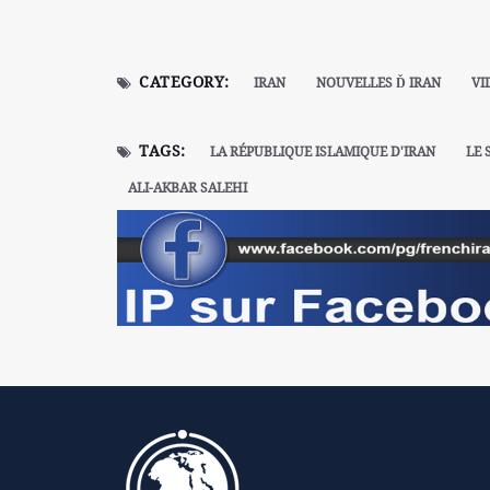
CATEGORY:
IRAN
NOUVELLES Ď IRAN
VI
TAGS:
LA RÉPUBLIQUE ISLAMIQUE D'IRAN
LE 
ALI-AKBAR SALEHI