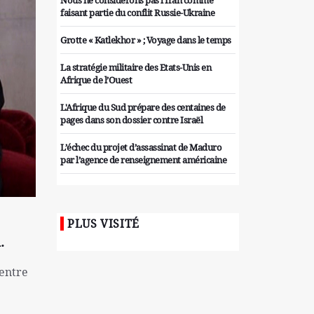
Nous ne considérons pas l'Iran comme
faisant partie du conflit Russie-Ukraine
Grotte « Katlekhor » ; Voyage dans le temps
La stratégie militaire des Etats-Unis en
Afrique de l’Ouest
L'Afrique du Sud prépare des centaines de
pages dans son dossier contre Israël
L’échec du projet d’assassinat de Maduro
par l’agence de renseignement américaine
Organiser des manifestations
antigouvernementales en Tunisie
PLUS VISITÉ
Iran considère l'arsenal nucléaire israélien
.
comme une menace pour la sécurité
Les colons sionistes ont une nouvelle fois
centre
exigé la fin de la guerre
Attaque de missiles du Hezbollah contre