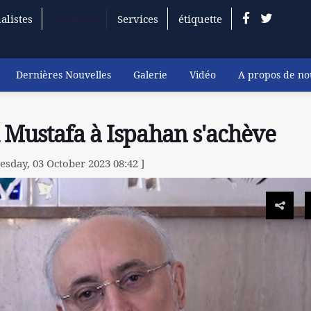
alistes
En direct
Services
étiquette
Dernières Nouvelles
Galerie
Vidéo
A propos de no
 Mustafa à Ispahan s'achève
esday, 03 October 2023 08:42 ]