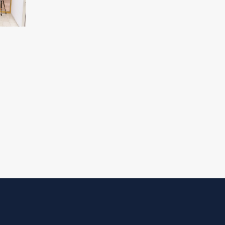
pour punir le peuple syrien
L'Égypte appelle à une position
internationale contre le régime sioniste