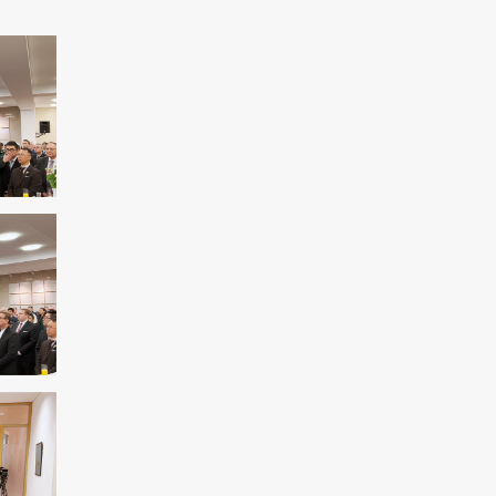
Paralympiques 2024 : Une Iranienne
remporte l'or en tir
Rassemblement de partisans palestiniens à
Dakar
Le rêve des sionistes d'éliminer la résistance
palestinienne ne sera pas réalisé
Manifestations antigouvernementales à
Paris/Exiger la démission de Macron
17 mille martyrs sont le résultat de la vie
honteuse de l’OMK
L'Iran est pour la détente dans la région de
l'Asie occidentale
La critique de Borrell sur les récentes
déclarations du ministre israélien
Amérique utilise les sanctions comme outil