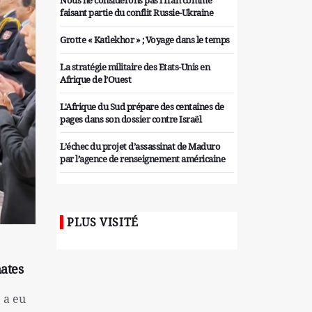
Nous ne considérons pas l'Iran comme
faisant partie du conflit Russie-Ukraine
Grotte « Katlekhor » ; Voyage dans le temps
La stratégie militaire des Etats-Unis en
Afrique de l’Ouest
L'Afrique du Sud prépare des centaines de
pages dans son dossier contre Israël
L’échec du projet d’assassinat de Maduro
par l’agence de renseignement américaine
Organiser des manifestations
antigouvernementales en Tunisie
PLUS VISITÉ
Iran considère l'arsenal nucléaire israélien
comme une menace pour la sécurité
Les colons sionistes ont une nouvelle fois
mates
exigé la fin de la guerre
 a eu
Attaque de missiles du Hezbollah contre