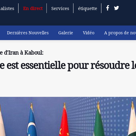
alistes
En direct
Services
étiquette
Dernières Nouvelles
Galerie
Vidéo
A propos de no
 d'Iran à Kaboul:
 est essentielle pour résoudre l