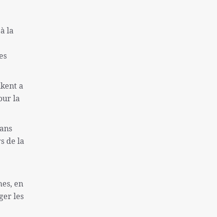
une colonie sioniste
Captifs sionistes tués dans les
à la
bombardements israéliens
Près de 130 morts à la suite de la tentative
es
d'évasion de la prison de Makala
l'inflation et le sans-abrisme; Deux
hkent a
problèmes « très graves » des Américains
our la
La destitution de Macron se renforce
Finaliste de l'équipe nationale féminine
dans
iranienne de Sepak Takra
s de la
Consultation des ministres des Affaires
étrangères de l'Iran et de l'Irlande sur Gaza
Rôle de la Grande-Bretagne dans la création
mes, en
du régime israélien ne peut être oublié
ger les
Sans doute la plus grande catastrophe de ces
dernières années