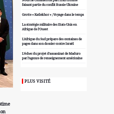
Nous ne considérons pas l'Iran comme
faisant partie du conflit Russie-Ukraine
Grotte « Katlekhor » ; Voyage dans le temps
La stratégie militaire des Etats-Unis en
Afrique de l’Ouest
L'Afrique du Sud prépare des centaines de
pages dans son dossier contre Israël
L’échec du projet d’assassinat de Maduro
par l’agence de renseignement américaine
Organiser des manifestations
antigouvernementales en Tunisie
PLUS VISITÉ
Iran considère l'arsenal nucléaire israélien
comme une menace pour la sécurité
Les colons sionistes ont une nouvelle fois
exigé la fin de la guerre
stime
ion
Attaque de missiles du Hezbollah contre