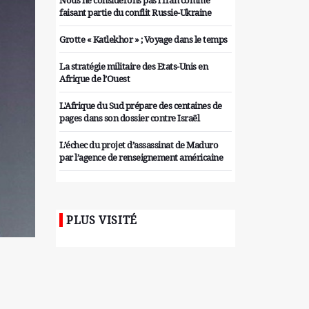
Nous ne considérons pas l'Iran comme
faisant partie du conflit Russie-Ukraine
Grotte « Katlekhor » ; Voyage dans le temps
La stratégie militaire des Etats-Unis en
Afrique de l’Ouest
L'Afrique du Sud prépare des centaines de
pages dans son dossier contre Israël
L’échec du projet d’assassinat de Maduro
par l’agence de renseignement américaine
Organiser des manifestations
antigouvernementales en Tunisie
PLUS VISITÉ
Iran considère l'arsenal nucléaire israélien
comme une menace pour la sécurité
Les colons sionistes ont une nouvelle fois
exigé la fin de la guerre
Attaque de missiles du Hezbollah contre