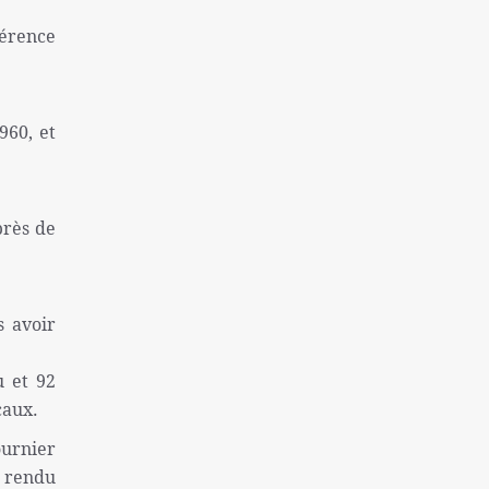
une colonie sioniste
férence
Captifs sionistes tués dans les
bombardements israéliens
Près de 130 morts à la suite de la tentative
960, et
d'évasion de la prison de Makala
l'inflation et le sans-abrisme; Deux
problèmes « très graves » des Américains
près de
La destitution de Macron se renforce
Finaliste de l'équipe nationale féminine
iranienne de Sepak Takra
s avoir
Consultation des ministres des Affaires
étrangères de l'Iran et de l'Irlande sur Gaza
u et 92
Rôle de la Grande-Bretagne dans la création
caux.
du régime israélien ne peut être oublié
ournier
Sans doute la plus grande catastrophe de ces
a rendu
dernières années