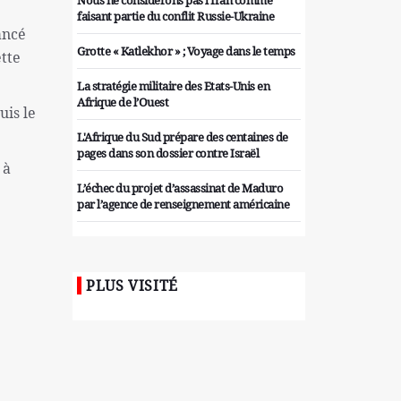
Nous ne considérons pas l'Iran comme
faisant partie du conflit Russie-Ukraine
ancé
Grotte « Katlekhor » ; Voyage dans le temps
ette
La stratégie militaire des Etats-Unis en
Afrique de l’Ouest
uis le
L'Afrique du Sud prépare des centaines de
pages dans son dossier contre Israël
 à
L’échec du projet d’assassinat de Maduro
par l’agence de renseignement américaine
Organiser des manifestations
antigouvernementales en Tunisie
PLUS VISITÉ
Iran considère l'arsenal nucléaire israélien
comme une menace pour la sécurité
Les colons sionistes ont une nouvelle fois
exigé la fin de la guerre
Attaque de missiles du Hezbollah contre