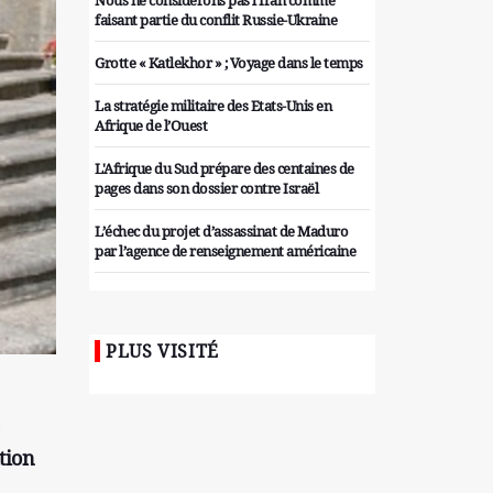
Nous ne considérons pas l'Iran comme
faisant partie du conflit Russie-Ukraine
Grotte « Katlekhor » ; Voyage dans le temps
La stratégie militaire des Etats-Unis en
Afrique de l’Ouest
L'Afrique du Sud prépare des centaines de
pages dans son dossier contre Israël
L’échec du projet d’assassinat de Maduro
par l’agence de renseignement américaine
Organiser des manifestations
antigouvernementales en Tunisie
PLUS VISITÉ
Iran considère l'arsenal nucléaire israélien
comme une menace pour la sécurité
Les colons sionistes ont une nouvelle fois
exigé la fin de la guerre
tion
Attaque de missiles du Hezbollah contre