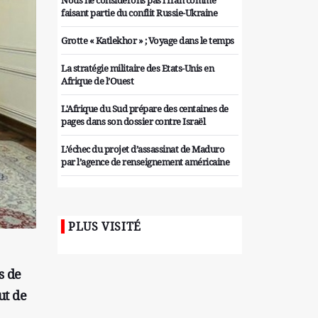
Nous ne considérons pas l'Iran comme
faisant partie du conflit Russie-Ukraine
Grotte « Katlekhor » ; Voyage dans le temps
La stratégie militaire des Etats-Unis en
Afrique de l’Ouest
L'Afrique du Sud prépare des centaines de
pages dans son dossier contre Israël
L’échec du projet d’assassinat de Maduro
par l’agence de renseignement américaine
Organiser des manifestations
antigouvernementales en Tunisie
PLUS VISITÉ
Iran considère l'arsenal nucléaire israélien
comme une menace pour la sécurité
Les colons sionistes ont une nouvelle fois
s de
exigé la fin de la guerre
ut de
Attaque de missiles du Hezbollah contre