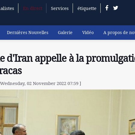
alistes
En direct
Services
étiquette
Dernières Nouvelles
Galerie
Vidéo
A propos de no
 d'Iran appelle à la promulgat
racas
: Wednesday, 02 November 2022 07:59 ]