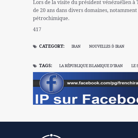
Lors de la visite du président vénézuélien à
de 20 ans dans divers domaines, notamment la 
pétrochimique.
417
CATEGORY:
IRAN
NOUVELLES Ď IRAN
TAGS:
LA RÉPUBLIQUE ISLAMIQUE D'IRAN
LE 