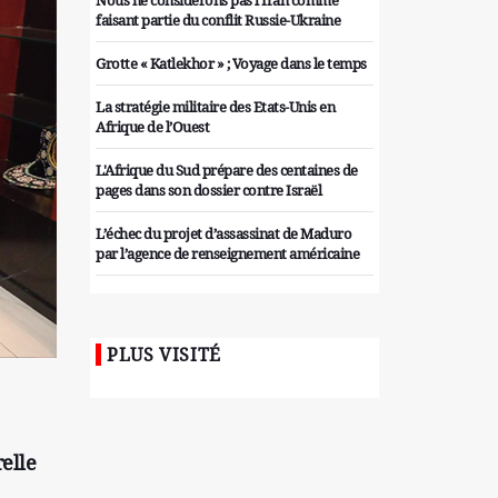
Nous ne considérons pas l'Iran comme
faisant partie du conflit Russie-Ukraine
Grotte « Katlekhor » ; Voyage dans le temps
La stratégie militaire des Etats-Unis en
Afrique de l’Ouest
L'Afrique du Sud prépare des centaines de
pages dans son dossier contre Israël
L’échec du projet d’assassinat de Maduro
par l’agence de renseignement américaine
Organiser des manifestations
antigouvernementales en Tunisie
PLUS VISITÉ
Iran considère l'arsenal nucléaire israélien
comme une menace pour la sécurité
Les colons sionistes ont une nouvelle fois
exigé la fin de la guerre
elle
Attaque de missiles du Hezbollah contre