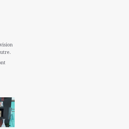
une colonie sioniste
Captifs sionistes tués dans les
bombardements israéliens
Près de 130 morts à la suite de la tentative
d'évasion de la prison de Makala
vision
l'inflation et le sans-abrisme; Deux
autre.
problèmes « très graves » des Américains
ont
La destitution de Macron se renforce
Finaliste de l'équipe nationale féminine
iranienne de Sepak Takra
Consultation des ministres des Affaires
étrangères de l'Iran et de l'Irlande sur Gaza
Rôle de la Grande-Bretagne dans la création
du régime israélien ne peut être oublié
Sans doute la plus grande catastrophe de ces
dernières années