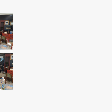
Paralympiques 2024 : Une Iranienne
remporte l'or en tir
Rassemblement de partisans palestiniens à
Dakar
Le rêve des sionistes d'éliminer la résistance
palestinienne ne sera pas réalisé
Manifestations antigouvernementales à
Paris/Exiger la démission de Macron
17 mille martyrs sont le résultat de la vie
honteuse de l’OMK
L'Iran est pour la détente dans la région de
l'Asie occidentale
La critique de Borrell sur les récentes
déclarations du ministre israélien
Amérique utilise les sanctions comme outil