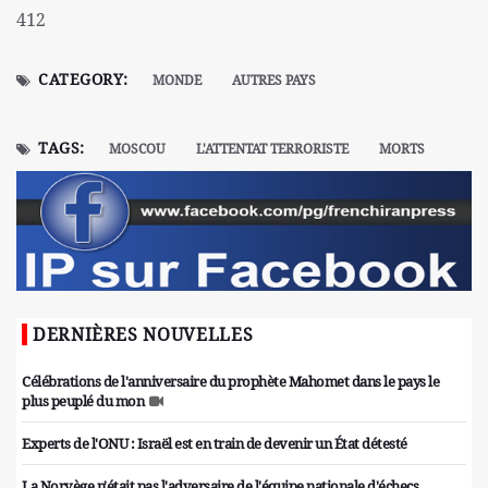
412
CATEGORY:
MONDE
AUTRES PAYS
TAGS:
MOSCOU
L'ATTENTAT TERRORISTE
MORTS
DERNIÈRES NOUVELLES
Célébrations de l'anniversaire du prophète Mahomet dans le pays le
plus peuplé du mon
Experts de l'ONU : Israël est en train de devenir un État détesté
La Norvège n'était pas l'adversaire de l'équipe nationale d'échecs