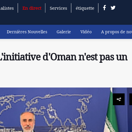
alistes
En direct
Services
étiquette
Dernières Nouvelles
Galerie
Vidéo
A propos de no
L'initiative d'Oman n'est pas un