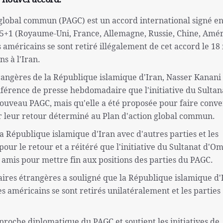
 global commun (PAGC) est un accord international signé en
 P5+1 (Royaume-Uni, France, Allemagne, Russie, Chine, Amé
 américains se sont retiré illégalement de cet accord le 18
s à l'Iran.
rangères de la République islamique d'Iran, Nasser Kanani
nférence de presse hebdomadaire que l'initiative du Sultan
ouveau PAGC, mais qu'elle a été proposée pour faire conv
ur leur retour déterminé au Plan d'action global commun.
a République islamique d'Iran avec d'autres parties et les
ur le retour et a réitéré que l'initiative du Sultanat d'Om
s amis pour mettre fin aux positions des parties du PAGC.
aires étrangères a souligné que la République islamique d'
es américains se sont retirés unilatéralement et les parties
pproche diplomatique du PAGC et soutient les initiatives de