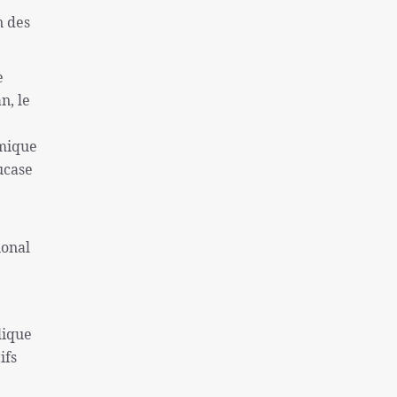
pour punir le peuple syrien
n des
L'Égypte appelle à une position
internationale contre le régime sioniste
e
n, le
amique
ucase
ional
lique
ifs