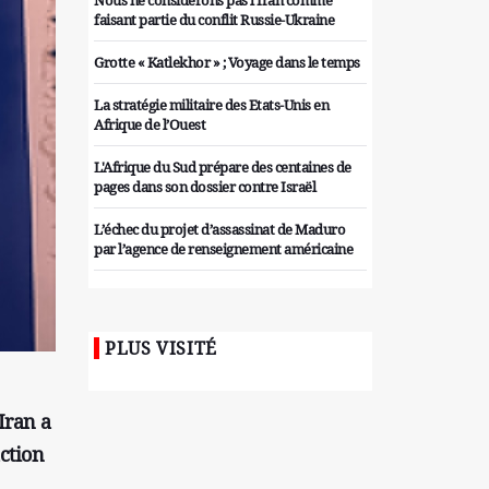
Nous ne considérons pas l'Iran comme
faisant partie du conflit Russie-Ukraine
Grotte « Katlekhor » ; Voyage dans le temps
La stratégie militaire des Etats-Unis en
Afrique de l’Ouest
L'Afrique du Sud prépare des centaines de
pages dans son dossier contre Israël
L’échec du projet d’assassinat de Maduro
par l’agence de renseignement américaine
Organiser des manifestations
antigouvernementales en Tunisie
PLUS VISITÉ
Iran considère l'arsenal nucléaire israélien
comme une menace pour la sécurité
Les colons sionistes ont une nouvelle fois
Iran a
exigé la fin de la guerre
ction
Attaque de missiles du Hezbollah contre