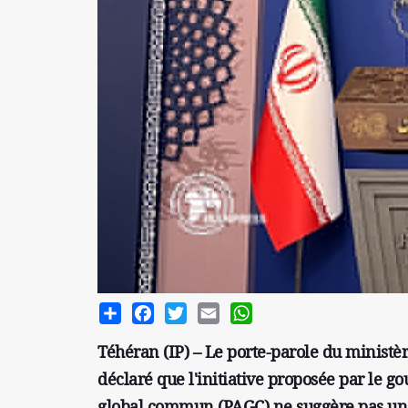
Share
Facebook
Twitter
Email
WhatsApp
Téhéran (IP) – Le porte-parole du ministèr
déclaré que l'initiative proposée par le 
global commun (PAGC) ne suggère pas un