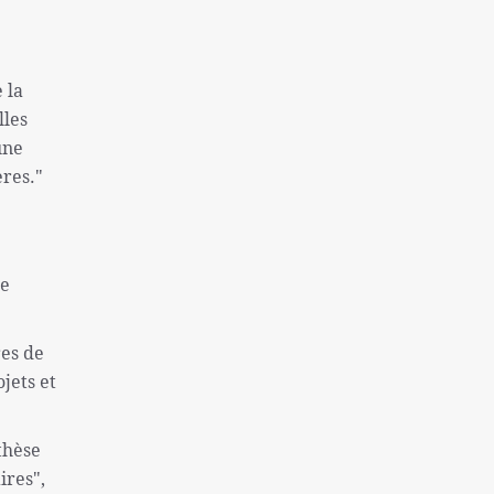
 la
lles
une
ères."
de
res de
jets et
thèse
ires",