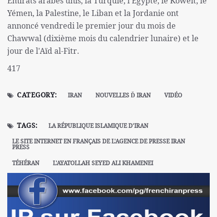
Émirats arabes unis, la Turquie, l'Égypte, le Koweït, le
Yémen, la Palestine, le Liban et la Jordanie ont
annoncé vendredi le premier jour du mois de
Chawwal (dixième mois du calendrier lunaire) et le
jour de l'Aïd al-Fitr.
417
CATEGORY:
IRAN
NOUVELLES Ď IRAN
VIDÉO
TAGS:
LA RÉPUBLIQUE ISLAMIQUE D'IRAN
LE SITE INTERNET EN FRANÇAIS DE L'AGENCE DE PRESSE IRAN
PRESS
TÉHÉRAN
L'AYATOLLAH SEYED ALI KHAMENEI