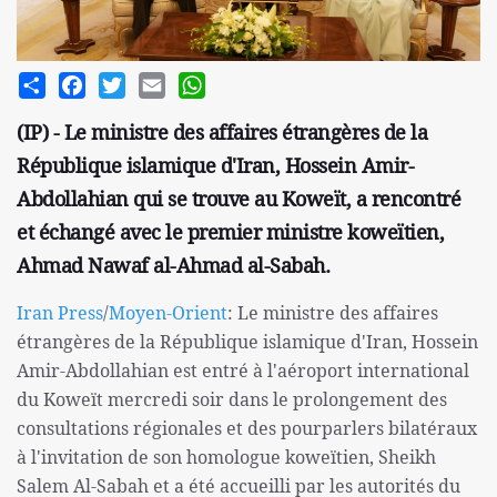
Share
Facebook
Twitter
Email
WhatsApp
(IP) - Le ministre des affaires étrangères de la
République islamique d'Iran, Hossein Amir-
Abdollahian qui se trouve au Koweït, a rencontré
et échangé avec le premier ministre koweïtien,
Ahmad Nawaf al-Ahmad al-Sabah.
Iran Press
/
Moyen-Orient
: Le ministre des affaires
étrangères de la République islamique d'Iran, Hossein
Amir-Abdollahian est entré à l'aéroport international
du Koweït mercredi soir dans le prolongement des
consultations régionales et des pourparlers bilatéraux
à l'invitation de son homologue koweïtien, Sheikh
Salem Al-Sabah et a été accueilli par les autorités du