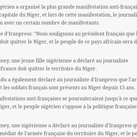
igérien a organisé la plus grande manifestation anti-frança
apitale du Niger, et lors de cette manifestation, le journal
enu avec un certain nombre de manifestants.
te d'Iranpress: "Nous soulignons au président français que 
oit quitter le Niger, et le peuple de ce pays africain sera d
mey, une jeune fille nigérienne a déclaré au journaliste
 France doit quitter le territoire du Niger.
a également déclaré au journaliste d'Iranpress que l'a
et les soldats français sont présents au Niger depuis 13 ans.
festations anti-françaises se poursuivraient jusqu'à ce que
iger, et le peuple nigérien s'oppose à la politique française
amey, une nigérienne a déclaré au journaliste d'Iranpress q
médiat de l'armée française du territoire du Niger, et le p