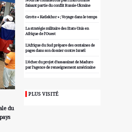
Nous ne considérons pas l'Iran comme
faisant partie du conflit Russie-Ukraine
Grotte « Katlekhor » ; Voyage dans le temps
La stratégie militaire des Etats-Unis en
Afrique de l’Ouest
L'Afrique du Sud prépare des centaines de
pages dans son dossier contre Israël
L’échec du projet d’assassinat de Maduro
par l’agence de renseignement américaine
Organiser des manifestations
antigouvernementales en Tunisie
PLUS VISITÉ
Iran considère l'arsenal nucléaire israélien
comme une menace pour la sécurité
ale du
Les colons sionistes ont une nouvelle fois
 pays
exigé la fin de la guerre
Attaque de missiles du Hezbollah contre