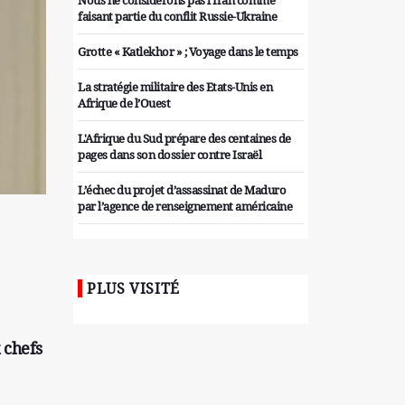
Nous ne considérons pas l'Iran comme
faisant partie du conflit Russie-Ukraine
Grotte « Katlekhor » ; Voyage dans le temps
La stratégie militaire des Etats-Unis en
Afrique de l’Ouest
L'Afrique du Sud prépare des centaines de
pages dans son dossier contre Israël
L’échec du projet d’assassinat de Maduro
par l’agence de renseignement américaine
Organiser des manifestations
antigouvernementales en Tunisie
PLUS VISITÉ
Iran considère l'arsenal nucléaire israélien
comme une menace pour la sécurité
Les colons sionistes ont une nouvelle fois
 chefs
exigé la fin de la guerre
Attaque de missiles du Hezbollah contre