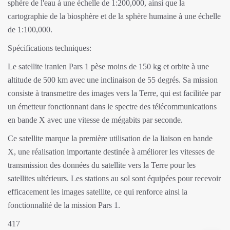
Share
Facebook
Twitter
Email
WhatsApp
(IP) - Le satellite iranien Pars 1, un satellite de recherche
et de mesure qui est lancé dans l'espace par une fusée
porte-satellite russe Soyouz.
Iran Press
/
Nouvelle d'Iran
: Les principaux objectifs du satellite
iranien Pars 1 comprennent la création d'une carte détaillée de la
sphère de l'eau à une échelle de 1:200,000, ainsi que la
cartographie de la biosphère et de la sphère humaine à une échelle
de 1:100,000.
Spécifications techniques:
Le satellite iranien Pars 1 pèse moins de 150 kg et orbite à une
altitude de 500 km avec une inclinaison de 55 degrés. Sa mission
consiste à transmettre des images vers la Terre, qui est facilitée par
un émetteur fonctionnant dans le spectre des télécommunications