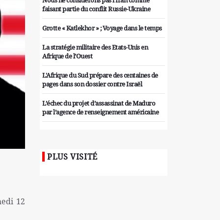
Nous ne considérons pas l'Iran comme
faisant partie du conflit Russie-Ukraine
Grotte « Katlekhor » ; Voyage dans le temps
La stratégie militaire des Etats-Unis en
Afrique de l’Ouest
L'Afrique du Sud prépare des centaines de
pages dans son dossier contre Israël
L’échec du projet d’assassinat de Maduro
par l’agence de renseignement américaine
Organiser des manifestations
antigouvernementales en Tunisie
PLUS VISITÉ
Iran considère l'arsenal nucléaire israélien
comme une menace pour la sécurité
Les colons sionistes ont une nouvelle fois
exigé la fin de la guerre
medi 12
Attaque de missiles du Hezbollah contre