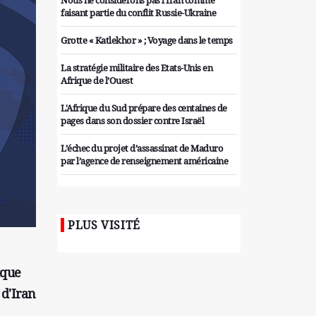
Nous ne considérons pas l'Iran comme
faisant partie du conflit Russie-Ukraine
Grotte « Katlekhor » ; Voyage dans le temps
La stratégie militaire des Etats-Unis en
Afrique de l’Ouest
L'Afrique du Sud prépare des centaines de
pages dans son dossier contre Israël
L’échec du projet d’assassinat de Maduro
par l’agence de renseignement américaine
Organiser des manifestations
antigouvernementales en Tunisie
PLUS VISITÉ
Iran considère l'arsenal nucléaire israélien
comme une menace pour la sécurité
Les colons sionistes ont une nouvelle fois
ique
exigé la fin de la guerre
 d'Iran
Attaque de missiles du Hezbollah contre