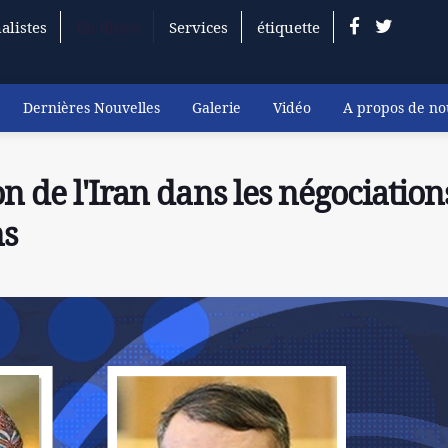
alistes
En direct
Services
étiquette
Dernières Nouvelles
Galerie
Vidéo
A propos de no
n de l'Iran dans les négociation
ns