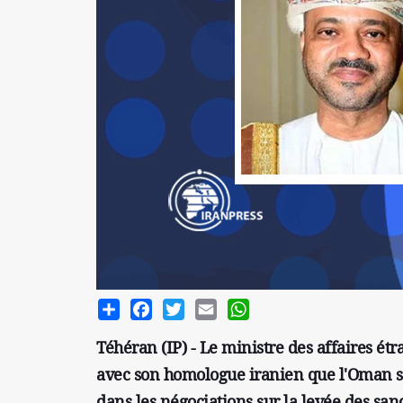
Share
Facebook
Twitter
Email
WhatsApp
Téhéran (IP) - Le ministre des affaires ét
avec son homologue iranien que l'Oman sou
dans les négociations sur la levée des sanc