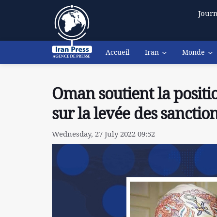
Journ
Accueil
Iran
Monde
Oman soutient la positio
sur la levée des sanctio
Wednesday, 27 July 2022 09:52