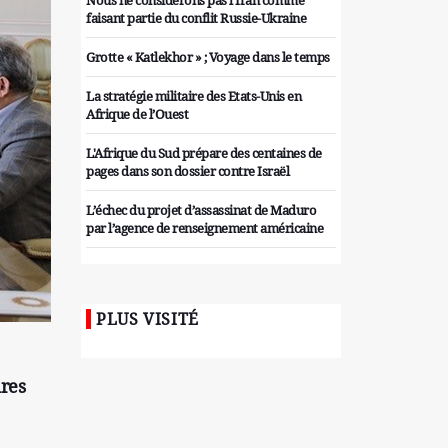
Nous ne considérons pas l'Iran comme
faisant partie du conflit Russie-Ukraine
Grotte « Katlekhor » ; Voyage dans le temps
La stratégie militaire des Etats-Unis en
Afrique de l’Ouest
L'Afrique du Sud prépare des centaines de
pages dans son dossier contre Israël
L’échec du projet d’assassinat de Maduro
par l’agence de renseignement américaine
Organiser des manifestations
antigouvernementales en Tunisie
PLUS VISITÉ
Iran considère l'arsenal nucléaire israélien
comme une menace pour la sécurité
Les colons sionistes ont une nouvelle fois
ires
exigé la fin de la guerre
Attaque de missiles du Hezbollah contre