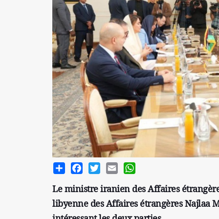
Share
Facebook
Twitter
Email
WhatsApp
Le ministre iranien des Affaires étrangèr
libyenne des Affaires étrangères Najlaa 
intéressant les deux parties.