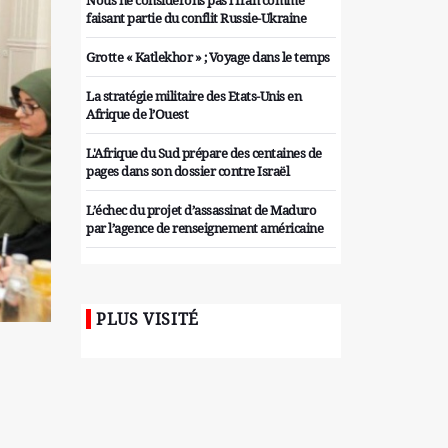
Nous ne considérons pas l'Iran comme
faisant partie du conflit Russie-Ukraine
Grotte « Katlekhor » ; Voyage dans le temps
La stratégie militaire des Etats-Unis en
Afrique de l’Ouest
L'Afrique du Sud prépare des centaines de
pages dans son dossier contre Israël
L’échec du projet d’assassinat de Maduro
par l’agence de renseignement américaine
Organiser des manifestations
antigouvernementales en Tunisie
PLUS VISITÉ
Iran considère l'arsenal nucléaire israélien
comme une menace pour la sécurité
Les colons sionistes ont une nouvelle fois
exigé la fin de la guerre
Attaque de missiles du Hezbollah contre