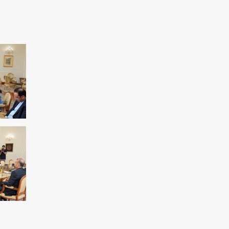
Paralympiques 2024 : Une Iranienne
remporte l'or en tir
Rassemblement de partisans palestiniens à
Dakar
Le rêve des sionistes d'éliminer la résistance
palestinienne ne sera pas réalisé
Manifestations antigouvernementales à
Paris/Exiger la démission de Macron
17 mille martyrs sont le résultat de la vie
honteuse de l’OMK
L'Iran est pour la détente dans la région de
l'Asie occidentale
La critique de Borrell sur les récentes
déclarations du ministre israélien
Amérique utilise les sanctions comme outil