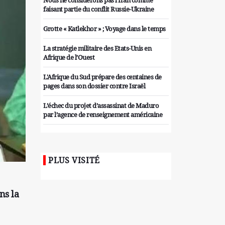
Nous ne considérons pas l'Iran comme
faisant partie du conflit Russie-Ukraine
Grotte « Katlekhor » ; Voyage dans le temps
La stratégie militaire des Etats-Unis en
Afrique de l’Ouest
L'Afrique du Sud prépare des centaines de
pages dans son dossier contre Israël
L’échec du projet d’assassinat de Maduro
par l’agence de renseignement américaine
Organiser des manifestations
antigouvernementales en Tunisie
PLUS VISITÉ
Iran considère l'arsenal nucléaire israélien
comme une menace pour la sécurité
Les colons sionistes ont une nouvelle fois
ns la
exigé la fin de la guerre
Attaque de missiles du Hezbollah contre