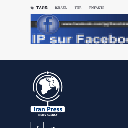
TAGS:
ISRAËL
TUE
ENFANTS