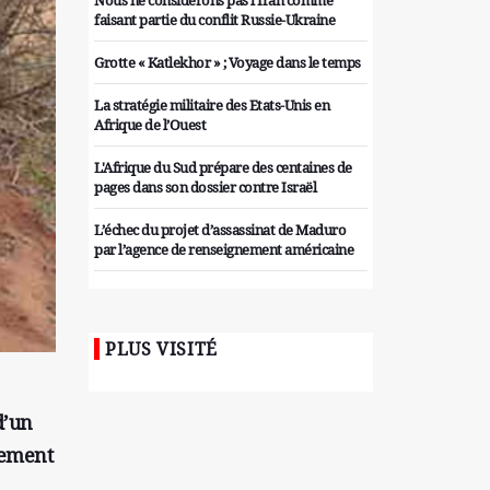
Nous ne considérons pas l'Iran comme
faisant partie du conflit Russie-Ukraine
Grotte « Katlekhor » ; Voyage dans le temps
La stratégie militaire des Etats-Unis en
Afrique de l’Ouest
L'Afrique du Sud prépare des centaines de
pages dans son dossier contre Israël
L’échec du projet d’assassinat de Maduro
par l’agence de renseignement américaine
Organiser des manifestations
antigouvernementales en Tunisie
PLUS VISITÉ
Iran considère l'arsenal nucléaire israélien
comme une menace pour la sécurité
Les colons sionistes ont une nouvelle fois
d’un
exigé la fin de la guerre
cement
Attaque de missiles du Hezbollah contre