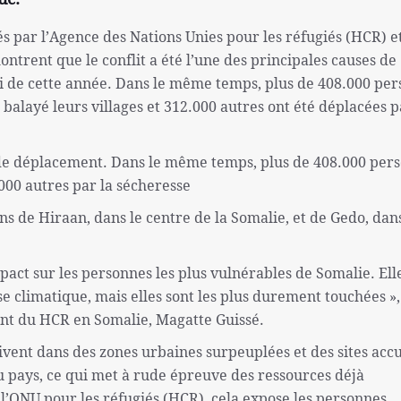
rés par l’Agence des Nations Unies pour les réfugiés (HCR) et
ntrent que le conflit a été l’une des principales causes de
ai de cette année. Dans le même temps, plus de 408.000 pe
 balayé leurs villages et 312.000 autres ont été déplacées p
es de déplacement. Dans le même temps, plus de 408.000 per
.000 autres par la sécheresse
ons de Hiraan, dans le centre de la Somalie, et de Gedo, dans
pact sur les personnes les plus vulnérables de Somalie. Ell
ise climatique, mais elles sont les plus durement touchées »,
nt du HCR en Somalie, Magatte Guissé.
ivent dans des zones urbaines surpeuplées et des sites accu
u pays, ce qui met à rude épreuve des ressources déjà
l’ONU pour les réfugiés (HCR), cela expose les personnes