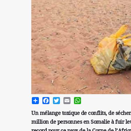
Share
Facebook
Twitter
Email
WhatsApp
Un mélange toxique de conflits, de séchere
million de personnes en Somalie à fuir l
record pour ce pays de la Corne de l’Afriq