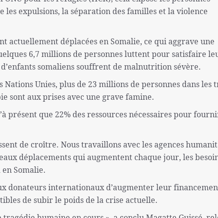
e les expulsions, la séparation des familles et la violence
sont actuellement déplacées en Somalie, ce qui aggrave une
elques 6,7 millions de personnes luttent pour satisfaire le
 d’enfants somaliens souffrent de malnutrition sévère.
Nations Unies, plus de 23 millions de personnes dans les t
pie sont aux prises avec une grave famine.
u’à présent que 22% des ressources nécessaires pour fourni
sent de croître. Nous travaillons avec les agences humanit
eaux déplacements qui augmentent chaque jour, les besoin
R en Somalie.
x donateurs internationaux d’augmenter leur financemen
bles de subir le poids de la crise actuelle.
te tragédie humaine en cours », a conclu Magatte Guissé, re