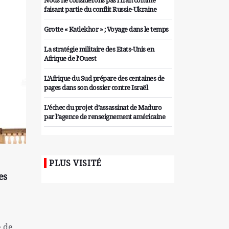
Nous ne considérons pas l'Iran comme
faisant partie du conflit Russie-Ukraine
Grotte « Katlekhor » ; Voyage dans le temps
La stratégie militaire des Etats-Unis en
Afrique de l’Ouest
L'Afrique du Sud prépare des centaines de
pages dans son dossier contre Israël
L’échec du projet d’assassinat de Maduro
par l’agence de renseignement américaine
Organiser des manifestations
antigouvernementales en Tunisie
PLUS VISITÉ
Iran considère l'arsenal nucléaire israélien
es
comme une menace pour la sécurité
Les colons sionistes ont une nouvelle fois
exigé la fin de la guerre
Attaque de missiles du Hezbollah contre
e de