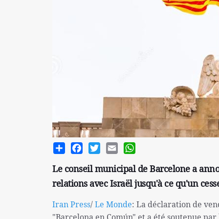
Share
Facebook
Twitter
Email
WhatsApp
Le conseil municipal de Barcelone a ann
relations avec Israël jusqu'à ce qu'un cess
Iran Press
/
Le Monde
: La déclaration de ven
"Barcelona en Común" et a été soutenue par le