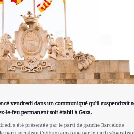
oncé vendredi dans un communiqué qu'il suspendrait s
ez-le-feu permanent soit établi à Gaza.
dredi a été présentée par le parti de gauche Barcelone
 parti socialiste Cobbuni ainsi que par le parti séparatist