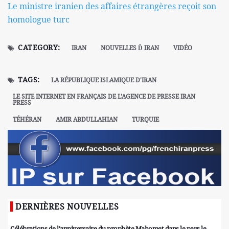
Le ministre iranien des affaires étrangères reçoit son
homologue turc
CATEGORY:
IRAN
NOUVELLES Ď IRAN
VIDÉO
TAGS:
LA RÉPUBLIQUE ISLAMIQUE D'IRAN
LE SITE INTERNET EN FRANÇAIS DE L'AGENCE DE PRESSE IRAN
PRESS
TÉHÉRAN
AMIR ABDULLAHIAN
TURQUIE
DERNIÈRES NOUVELLES
Célébrations de l'anniversaire du prophète Mahomet dans le pays le