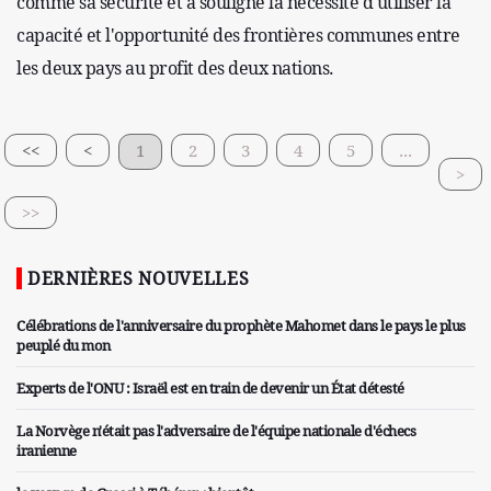
comme sa sécurité et a souligné la nécessité d'utiliser la
capacité et l'opportunité des frontières communes entre
les deux pays au profit des deux nations.
<<
<
1
2
3
4
5
...
>
>>
DERNIÈRES NOUVELLES
Célébrations de l'anniversaire du prophète Mahomet dans le pays le plus
peuplé du mon
Experts de l'ONU : Israël est en train de devenir un État détesté
La Norvège n'était pas l'adversaire de l'équipe nationale d'échecs
iranienne